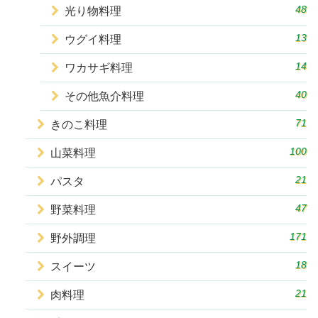
48
光り物料理
13
ウグイ料理
14
ワカサギ料理
40
その他魚介料理
71
きのこ料理
100
山菜料理
21
パスタ
47
野菜料理
171
野外調理
18
スイーツ
21
肉料理