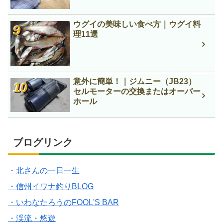
ウグイの美味しい食べ方｜ウグイ料
理11選
意外に簡単！｜ジムニー（JB23）
セルモーターの交換またはオーバー
ホール
ブログリンク
・北さんの一日一生
・信州イワナ釣りBLOG
・いわなたろうのFOOL'S BAR
・渓流・悠遊