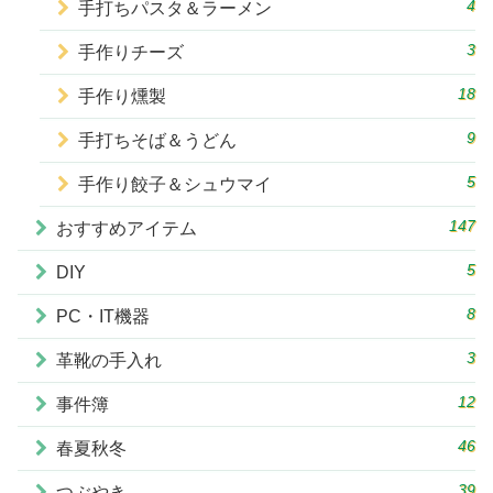
4
手打ちパスタ＆ラーメン
3
手作りチーズ
18
手作り燻製
9
手打ちそば＆うどん
5
手作り餃子＆シュウマイ
147
おすすめアイテム
5
DIY
8
PC・IT機器
3
革靴の手入れ
12
事件簿
46
春夏秋冬
39
つぶやき