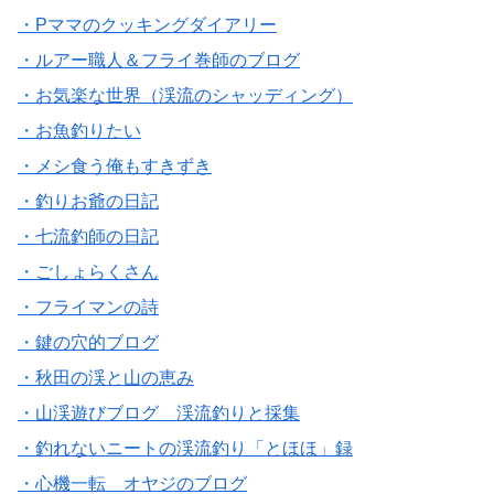
・Pママのクッキングダイアリー
・ルアー職人＆フライ巻師のブログ
・お気楽な世界（渓流のシャッディング）
・お魚釣りたい
・メシ食う俺もすきずき
・釣りお爺の日記
・七流釣師の日記
・ごしょらくさん
・フライマンの詩
・鍵の穴的ブログ
・秋田の渓と山の恵み
・山渓遊びブログ 渓流釣りと採集
・釣れないニートの渓流釣り「とほほ」録
・心機一転 オヤジのブログ