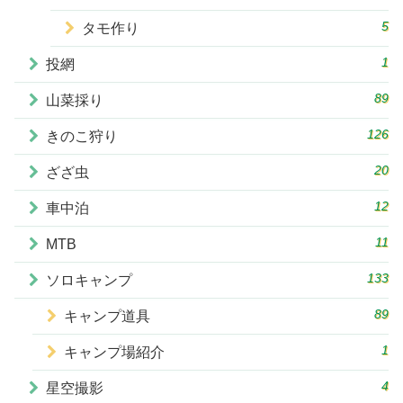
5
タモ作り
1
投網
89
山菜採り
126
きのこ狩り
20
ざざ虫
12
車中泊
11
MTB
133
ソロキャンプ
89
キャンプ道具
1
キャンプ場紹介
4
星空撮影