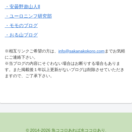
・安曇野遊山人II
・ユーロニンフ研究部
・モモのブログ
・おる山ブログ
※相互リンクご希望の方は、
info@sakanakokoro.com
までお気軽
にご連絡下さい。
※当ブログの内容にそぐわない場合はお断りする場合もありま
す。また掲載後１年以上更新がないブログは削除させていただき
ますので、ご了承下さい。
© 2014-2026 魚ココロあれば水ココロあり.