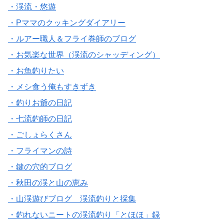
・渓流・悠遊
・Pママのクッキングダイアリー
・ルアー職人＆フライ巻師のブログ
・お気楽な世界（渓流のシャッディング）
・お魚釣りたい
・メシ食う俺もすきずき
・釣りお爺の日記
・七流釣師の日記
・ごしょらくさん
・フライマンの詩
・鍵の穴的ブログ
・秋田の渓と山の恵み
・山渓遊びブログ 渓流釣りと採集
・釣れないニートの渓流釣り「とほほ」録