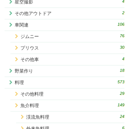
4
星空撮影
2
その他アウトドア
106
車関連
76
ジムニー
30
プリウス
4
その他車
18
野菜作り
573
料理
29
その他料理
149
魚介料理
24
渓流魚料理
6
外来魚料理