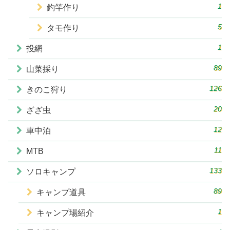
1
釣竿作り
5
タモ作り
1
投網
89
山菜採り
126
きのこ狩り
20
ざざ虫
12
車中泊
11
MTB
133
ソロキャンプ
89
キャンプ道具
1
キャンプ場紹介