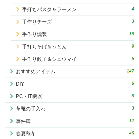
4
手打ちパスタ＆ラーメン
3
手作りチーズ
18
手作り燻製
9
手打ちそば＆うどん
5
手作り餃子＆シュウマイ
147
おすすめアイテム
5
DIY
8
PC・IT機器
3
革靴の手入れ
12
事件簿
46
春夏秋冬