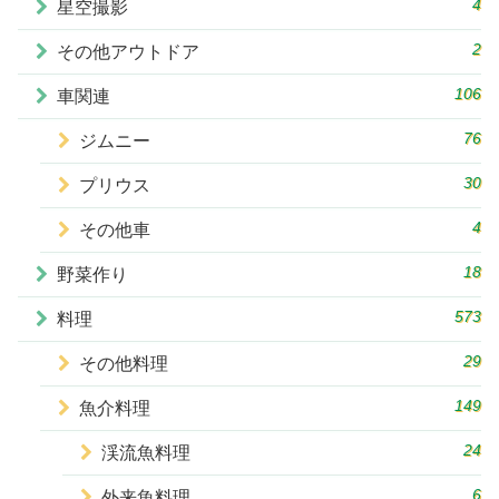
4
星空撮影
2
その他アウトドア
106
車関連
76
ジムニー
30
プリウス
4
その他車
18
野菜作り
573
料理
29
その他料理
149
魚介料理
24
渓流魚料理
6
外来魚料理