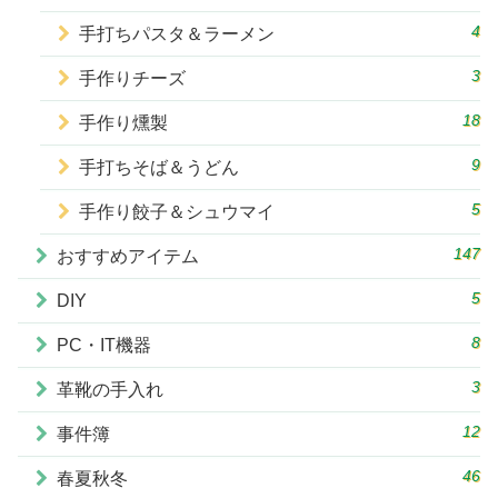
4
手打ちパスタ＆ラーメン
3
手作りチーズ
18
手作り燻製
9
手打ちそば＆うどん
5
手作り餃子＆シュウマイ
147
おすすめアイテム
5
DIY
8
PC・IT機器
3
革靴の手入れ
12
事件簿
46
春夏秋冬