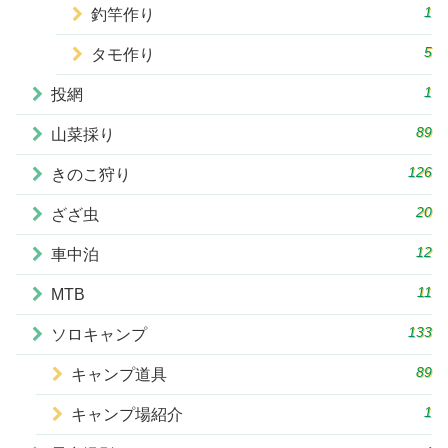
1
釣竿作り
5
タモ作り
1
投網
89
山菜採り
126
きのこ狩り
20
ざざ虫
12
車中泊
11
MTB
133
ソロキャンプ
89
キャンプ道具
1
キャンプ場紹介