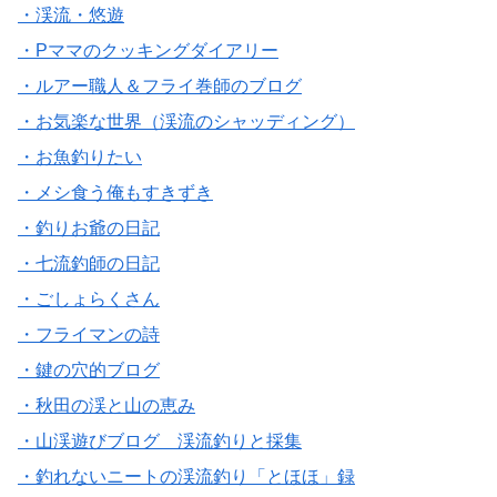
・渓流・悠遊
・Pママのクッキングダイアリー
・ルアー職人＆フライ巻師のブログ
・お気楽な世界（渓流のシャッディング）
・お魚釣りたい
・メシ食う俺もすきずき
・釣りお爺の日記
・七流釣師の日記
・ごしょらくさん
・フライマンの詩
・鍵の穴的ブログ
・秋田の渓と山の恵み
・山渓遊びブログ 渓流釣りと採集
・釣れないニートの渓流釣り「とほほ」録