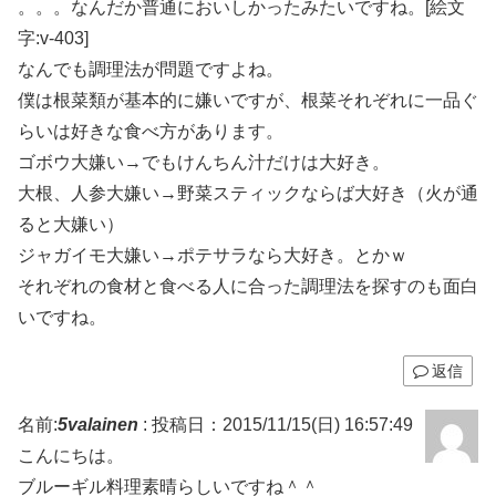
。。。なんだか普通においしかったみたいですね。[絵文
字:v-403]
なんでも調理法が問題ですよね。
僕は根菜類が基本的に嫌いですが、根菜それぞれに一品ぐ
らいは好きな食べ方があります。
ゴボウ大嫌い→でもけんちん汁だけは大好き。
大根、人参大嫌い→野菜スティックならば大好き（火が通
ると大嫌い）
ジャガイモ大嫌い→ポテサラなら大好き。とかｗ
それぞれの食材と食べる人に合った調理法を探すのも面白
いですね。
返信
名前:
5valainen
:
投稿日：2015/11/15(日) 16:57:49
こんにちは。
ブルーギル料理素晴らしいですね＾＾