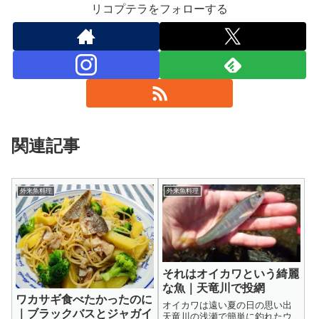
リコプテラをフォローする
関連記事
外来魚料理
外来魚料理
それはオイカワという綺麗
な魚｜天竜川で投網
ワカサギ食べたかったのに
オイカワは遠い夏の日の思い出
｜ブラックバスとジャガイ
天竜川の浅瀬で簡単に釣れたウ