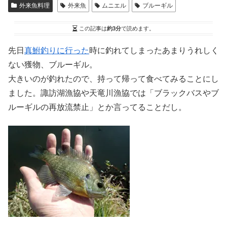
外来魚料理
外来魚
ムニエル
ブルーギル
この記事は
約3分
で読めます。
先日
真鮒釣りに行った
時に釣れてしまったあまりうれしく
ない獲物、ブルーギル。
大きいのが釣れたので、持って帰って食べてみることにし
ました。諏訪湖漁協や天竜川漁協では「ブラックバスやブ
ルーギルの再放流禁止」とか言ってることだし。