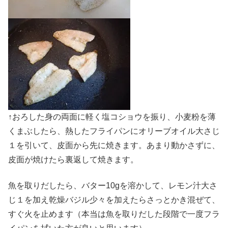
↑おろした身の両面に軽く塩コショウを振り、小麦粉を薄
くまぶしたら、熱したフライパンにオリーブオイル大さじ
１を引いて、皮面から先に焼きます。あまり動かさずに、
皮面が焼けたら裏返して焼きます。
魚を取りだしたら、バター10gを溶かして、レモン汁大さ
じ１を加え乾燥バジル少々を加えたらさっとかき混ぜて、
すぐ火を止めます（本当は魚を取りだした段階で一度フラ