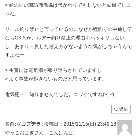
> 頭の固い諏訪湖漁協は代かわりでもしないと駄目でしょ
うね。
リール釣り禁止と言っているのになぜか鯉釣りの中通し竿
ならOKとか、ルアー釣り禁止の理由もハッキリしない
し、あまり一貫した考え方がないような気がしちゃうんで
すよねー。
> 生簀には電気柵が張り巡らされていますし
> よく事故が起きないものだと思っています。
電気柵？ 知りませんでした。コワイですね(>_<)
返信
名前:
リコプテラ
:
投稿日：2015/11/15(日) 23:49:18
やっこおはぎさん、こんばんは。