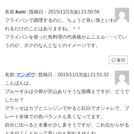
（笑）これ、一...
名前:
kuni
:
投稿日：2015/11/13(金) 21:50:56
フライパンで調理するのに、ちょうど良い魚といわ
れるだけのことはありますね。＾＾
フライパンを使った魚料理の代表格がムニエル･･･ってい
うのが、ボクのなんとなくのイメージです。
返信
名前:
マンボウ
:
投稿日：2015/11/13(金) 21:51:32
こんばんは。
ブルーギルは小骨が沢山ありそうな面構えですが、どうで
したか？
グラッセはカブとニンジンでやると紅白でオシャレで、プ
レート全体での色バランスも良くなってます。
自分に比べると水量が少し多そうですが、これ位からやる
と火がよくとおって良いかも知れませんね。