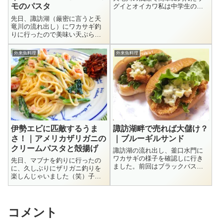
モのパスタ
グイとオイカワ私は中学生の時
に本格的に釣りを始めました。
先日、諏訪湖（厳密に言うと天
渓流にアマゴやイワナを釣りに
竜川の流れ出し）にワカサギ釣
行ったり、天竜川でマブナや
りに行ったので美味い天ぷらが
鯉、それにウグイやオイカワも
たっぷり食べられると思ってい
釣ったりしていました。夏に天
たら、釣れるのはブラックバス
竜川の浅瀬にこんな...
外来魚料理
外来魚料理
ばかり（爆）リリース禁止だ
し、仕方ないので持って帰って
食べることにしたのです。大小
様々なブラックバス...
伊勢エビに匹敵するうま
諏訪湖畔で売れば大儲け？
さ！｜アメリカザリガニの
｜ブルーギルサンド
クリームパスタと殻揚げ
諏訪湖の流れ出し、釜口水門に
ワカサギの様子を確認しに行き
先日、マブナを釣りに行ったの
ました。前回はブラックバスの
に、久しぶりにザリガニ釣りを
入れ食いだったけど、あれから
楽しんじゃいました（笑）子ど
二週間くらい経ったから少しは
もの頃は釣るだけで、それを食
ワカサギが釣れるようになった
べることはしなかったな。バケ
でしょうか。諏訪湖（天竜川流
ツに入った10匹ほどのザリガニ
れ出し）でワカサギ調査 やっ
を見ていたら、小さいロブスタ
コメント
て来ました釜口水...
ーみたいで、いかにも美味そう