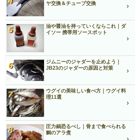
ヤ交換＆チューブ交換
油や醤油を持っていくならこれ｜ダ
イソー 携帯用ソースポット
ジムニーのジャダーを止めよう｜
JB23のジャダーの原因と対策
ウグイの美味しい食べ方｜ウグイ料
理11選
圧力鍋恐るべし｜骨まで食べられる
鯛のアラ煮