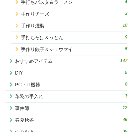
4
手打ちパスタ＆ラーメン
3
手作りチーズ
18
手作り燻製
9
手打ちそば＆うどん
5
手作り餃子＆シュウマイ
147
おすすめアイテム
5
DIY
8
PC・IT機器
3
革靴の手入れ
12
事件簿
46
春夏秋冬
39
つぶやき