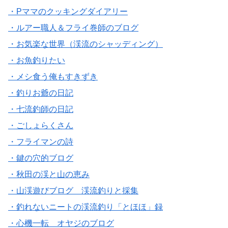
・Pママのクッキングダイアリー
・ルアー職人＆フライ巻師のブログ
・お気楽な世界（渓流のシャッディング）
・お魚釣りたい
・メシ食う俺もすきずき
・釣りお爺の日記
・七流釣師の日記
・ごしょらくさん
・フライマンの詩
・鍵の穴的ブログ
・秋田の渓と山の恵み
・山渓遊びブログ 渓流釣りと採集
・釣れないニートの渓流釣り「とほほ」録
・心機一転 オヤジのブログ