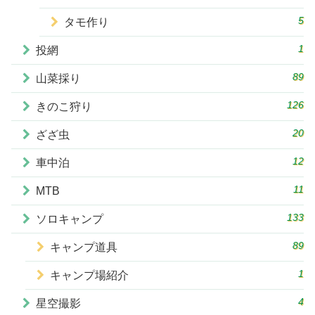
5
タモ作り
1
投網
89
山菜採り
126
きのこ狩り
20
ざざ虫
12
車中泊
11
MTB
133
ソロキャンプ
89
キャンプ道具
1
キャンプ場紹介
4
星空撮影