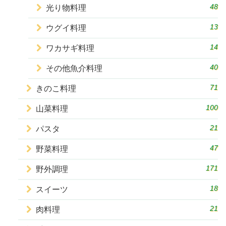
48
光り物料理
13
ウグイ料理
14
ワカサギ料理
40
その他魚介料理
71
きのこ料理
100
山菜料理
21
パスタ
47
野菜料理
171
野外調理
18
スイーツ
21
肉料理