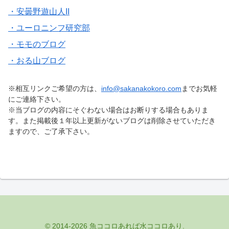
・安曇野遊山人II
・ユーロニンフ研究部
・モモのブログ
・おる山ブログ
※相互リンクご希望の方は、
info@sakanakokoro.com
までお気軽
にご連絡下さい。
※当ブログの内容にそぐわない場合はお断りする場合もありま
す。また掲載後１年以上更新がないブログは削除させていただき
ますので、ご了承下さい。
© 2014-2026 魚ココロあれば水ココロあり.