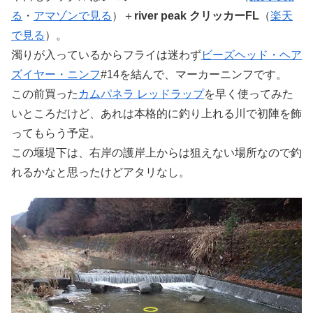
る
・
アマゾンで見る
）＋
river peak クリッカーFL
（
楽天
で見る
）。
濁りが入っているからフライは迷わず
ビーズヘッド・ヘア
ズイヤー・ニンフ
#14を結んで、マーカーニンフです。
この前買った
カムパネラ レッドラップ
を早く使ってみた
いところだけど、あれは本格的に釣り上れる川で初陣を飾
ってもらう予定。
この堰堤下は、右岸の護岸上からは狙えない場所なので釣
れるかなと思ったけどアタリなし。