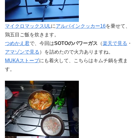
マイクロマックスUL
に
アルパインクッカー16
を乗せて、
鶏五目ご飯を炊きます。
つめかえ君
で、今回は
SOTOのパワーガス
（
楽天で見る
・
アマゾンで見る
）を詰めたので火力ありますね。
MUKAストーブ
にも着火して、こちらはキムチ鍋を煮ま
す。