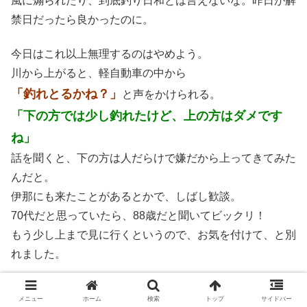
風に煽られたり、到底釣り日和とは言えないな。昨日が解
禁日だったら良かったのに。
今日はこれ以上無理するのはやめよう。
川から上がると、軽自動車の中から
「釣れとるかね？」
と声をかけられる。
「下の方では少し釣れたけど、上の方はダメです
ね」
話を聞くと、下の方は人だらけで嫌だから上ってきてみた
んだと。
伊那にも来たことがあるとかで、しばし歓談。
70代だと思っていたら、88歳だと聞いてビックリ！
もう少し上まで見に行くというので、お気を付けて、と別
れました。
後は、プラプラ釣り人何人かとお話して、お昼頃帰り支度
メニュー
ホーム
検索
トップ
サイドバー