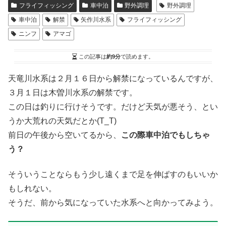
フライフィッシング
車中泊
野外調理
野外調理
車中泊
解禁
矢作川水系
フライフィッシング
ニンフ
アマゴ
この記事は
約9分
で読めます。
天竜川水系は２月１６日から解禁になっているんですが、
３月１日は木曽川水系の解禁です。
この日は釣りに行けそうです。だけど天気が悪そう、とい
うか大荒れの天気だとか(T_T)
前日の午後から空いてるから、
この際車中泊でもしちゃ
う？
そういうことならもう少し遠くまで足を伸ばすのもいいか
もしれない。
そうだ、前から気になっていた水系へと向かってみよう。