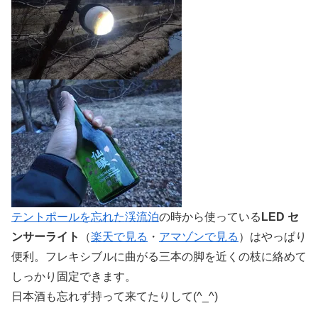
テントポールを忘れた渓流泊
の時から使っている
LED セ
ンサーライト
（
楽天で見る
・
アマゾンで見る
）はやっぱり
便利。フレキシブルに曲がる三本の脚を近くの枝に絡めて
しっかり固定できます。
日本酒も忘れず持って来てたりして(^_^)