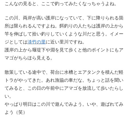
こんなの見ると、ここで釣ってみたくなっちゃうよね。
この川、両岸が高い護岸になっていて、下に降りられる箇
所は限られるんですよね。餌釣りの人たちは護岸の上から
竿を伸ばして拾い釣りしていくような川だと思う。イメー
ジとしては
淡竹の里
に近い里川ですね。
護岸の上から堰堤下や淵を見て歩くと他のポイントにもア
マゴがちらほら見える。
散策している途中で、荷台に水槽とエアタンクを積んだ軽
トラがやってきた。あれ漁協の車だな。ちょっと話を聞い
てみると、この日の午前中にアマゴを放流して歩いたらし
い。
やっぱり明日はこの川で遊んでみよう。いや、遊ばれてみ
よう（笑）