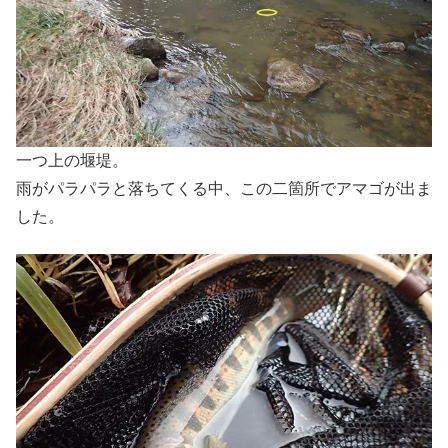
一つ上の堰堤。
雨がパラパラと落ちてくる中、この二箇所でアマゴが出ま
した。