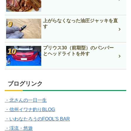
上がらなくなった油圧ジャッキを直
す
プリウス30（前期型）のバンパー
とヘッドライトを外す
ブログリンク
・北さんの一日一生
・信州イワナ釣りBLOG
・いわなたろうのFOOL'S BAR
・渓流・悠遊