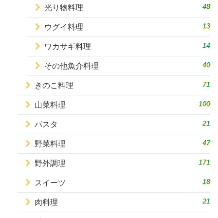
48
光り物料理
13
ウグイ料理
14
ワカサギ料理
40
その他魚介料理
71
きのこ料理
100
山菜料理
21
パスタ
47
野菜料理
171
野外調理
18
スイーツ
21
肉料理