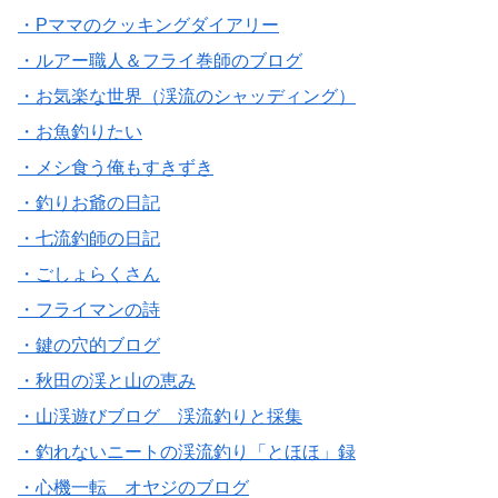
・Pママのクッキングダイアリー
・ルアー職人＆フライ巻師のブログ
・お気楽な世界（渓流のシャッディング）
・お魚釣りたい
・メシ食う俺もすきずき
・釣りお爺の日記
・七流釣師の日記
・ごしょらくさん
・フライマンの詩
・鍵の穴的ブログ
・秋田の渓と山の恵み
・山渓遊びブログ 渓流釣りと採集
・釣れないニートの渓流釣り「とほほ」録
・心機一転 オヤジのブログ