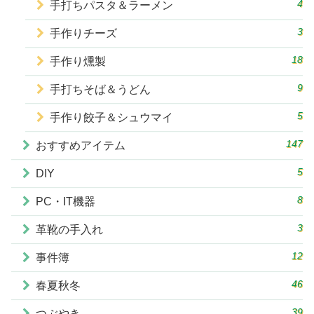
4
手打ちパスタ＆ラーメン
3
手作りチーズ
18
手作り燻製
9
手打ちそば＆うどん
5
手作り餃子＆シュウマイ
147
おすすめアイテム
5
DIY
8
PC・IT機器
3
革靴の手入れ
12
事件簿
46
春夏秋冬
39
つぶやき