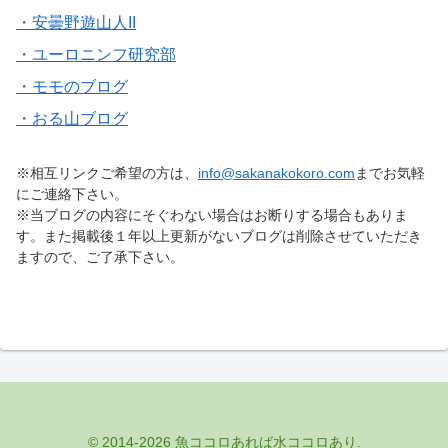
・安曇野遊山人II
・ユーロニンフ研究部
・モモのブログ
・おる山ブログ
※相互リンクご希望の方は、
info@sakanakokoro.com
までお気軽
にご連絡下さい。
※当ブログの内容にそぐわない場合はお断りする場合もありま
す。また掲載後１年以上更新がないブログは削除させていただき
ますので、ご了承下さい。
© 2014-2026 魚ココロあれば水ココロあり.