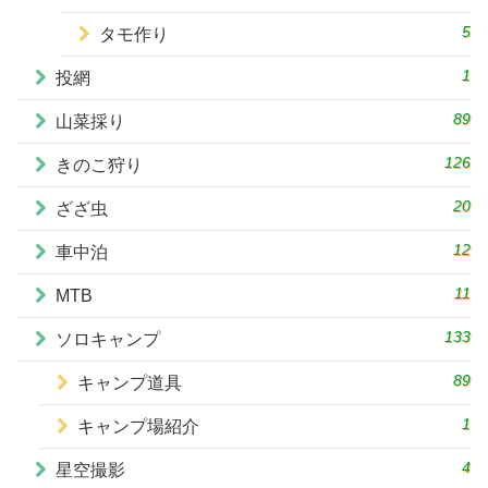
5
タモ作り
1
投網
89
山菜採り
126
きのこ狩り
20
ざざ虫
12
車中泊
11
MTB
133
ソロキャンプ
89
キャンプ道具
1
キャンプ場紹介
4
星空撮影