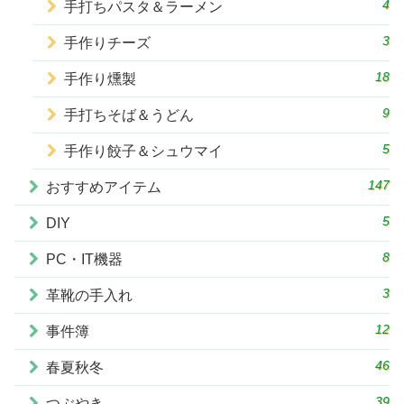
4
手打ちパスタ＆ラーメン
3
手作りチーズ
18
手作り燻製
9
手打ちそば＆うどん
5
手作り餃子＆シュウマイ
147
おすすめアイテム
5
DIY
8
PC・IT機器
3
革靴の手入れ
12
事件簿
46
春夏秋冬
39
つぶやき