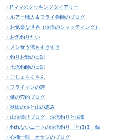
・Pママのクッキングダイアリー
・ルアー職人＆フライ巻師のブログ
・お気楽な世界（渓流のシャッディング）
・お魚釣りたい
・メシ食う俺もすきずき
・釣りお爺の日記
・七流釣師の日記
・ごしょらくさん
・フライマンの詩
・鍵の穴的ブログ
・秋田の渓と山の恵み
・山渓遊びブログ 渓流釣りと採集
・釣れないニートの渓流釣り「とほほ」録
・心機一転 オヤジのブログ