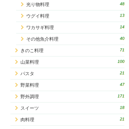
48
光り物料理
13
ウグイ料理
14
ワカサギ料理
40
その他魚介料理
71
きのこ料理
100
山菜料理
21
パスタ
47
野菜料理
171
野外調理
18
スイーツ
21
肉料理