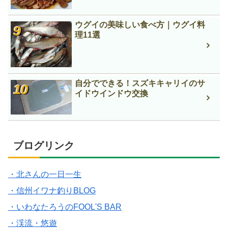
ウグイの美味しい食べ方｜ウグイ料
理11選
自分でできる！スズキキャリイのサ
イドウインドウ交換
ブログリンク
・北さんの一日一生
・信州イワナ釣りBLOG
・いわなたろうのFOOL'S BAR
・渓流・悠遊