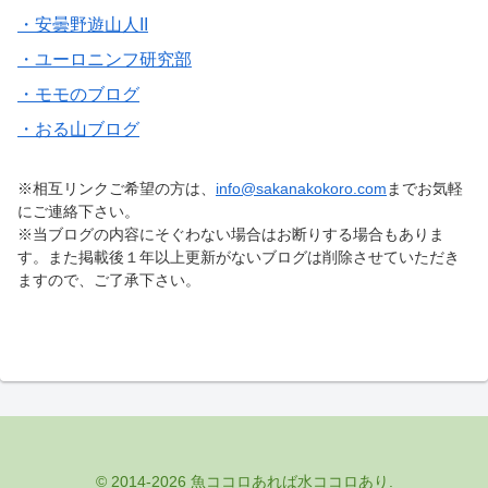
・安曇野遊山人II
・ユーロニンフ研究部
・モモのブログ
・おる山ブログ
※相互リンクご希望の方は、
info@sakanakokoro.com
までお気軽
にご連絡下さい。
※当ブログの内容にそぐわない場合はお断りする場合もありま
す。また掲載後１年以上更新がないブログは削除させていただき
ますので、ご了承下さい。
© 2014-2026 魚ココロあれば水ココロあり.