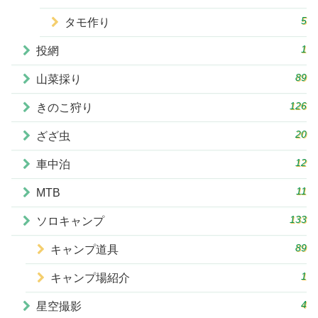
5
タモ作り
1
投網
89
山菜採り
126
きのこ狩り
20
ざざ虫
12
車中泊
11
MTB
133
ソロキャンプ
89
キャンプ道具
1
キャンプ場紹介
4
星空撮影