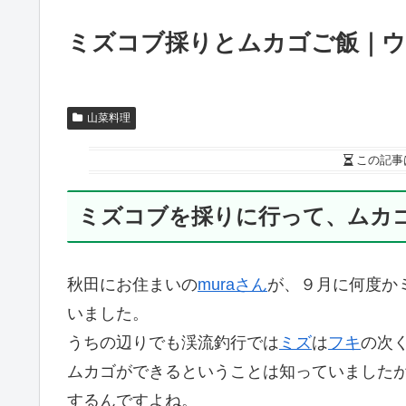
ミズコブ採りとムカゴご飯｜
山菜料理
この記事
ミズコブを採りに行って、ムカ
秋田にお住まいの
muraさん
が、９月に何度か
いました。
うちの辺りでも渓流釣行では
ミズ
は
フキ
の次
ムカゴができるということは知っていました
するんですよね。