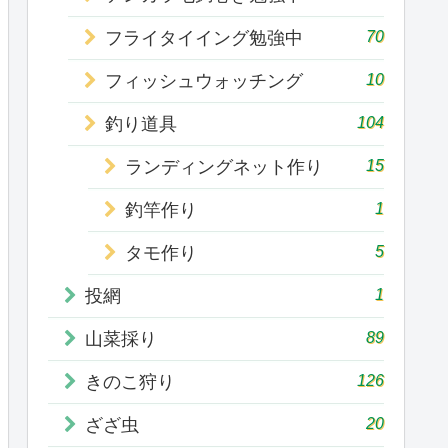
70
フライタイイング勉強中
10
フィッシュウォッチング
104
釣り道具
15
ランディングネット作り
1
釣竿作り
5
タモ作り
1
投網
89
山菜採り
126
きのこ狩り
20
ざざ虫