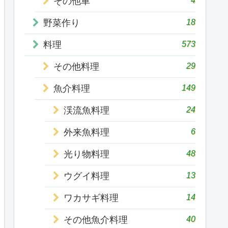
その他車
18
野菜作り
573
料理
29
その他料理
149
魚介料理
24
渓流魚料理
6
外来魚料理
48
光り物料理
13
ウグイ料理
14
ワカサギ料理
40
その他魚介料理