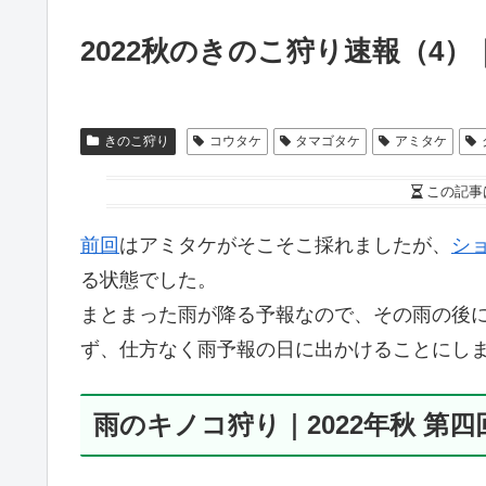
2022秋のきのこ狩り速報（4
きのこ狩り
コウタケ
タマゴタケ
アミタケ
この記事
前回
はアミタケがそこそこ採れましたが、
シ
る状態でした。
まとまった雨が降る予報なので、その雨の後
ず、仕方なく雨予報の日に出かけることにし
雨のキノコ狩り｜2022年秋 第