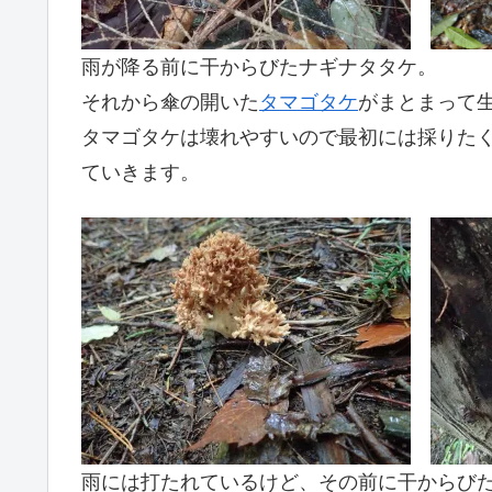
雨が降る前に干からびたナギナタタケ。
それから傘の開いた
タマゴタケ
がまとまって
タマゴタケは壊れやすいので最初には採りた
ていきます。
雨には打たれているけど、その前に干からび