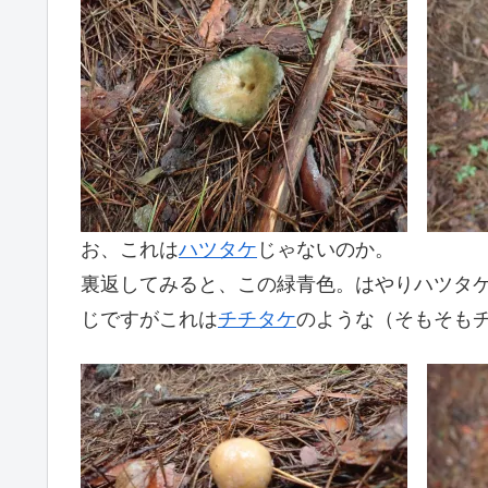
お、これは
ハツタケ
じゃないのか。
裏返してみると、この緑青色。はやりハツタ
じですがこれは
チチタケ
のような（そもそも