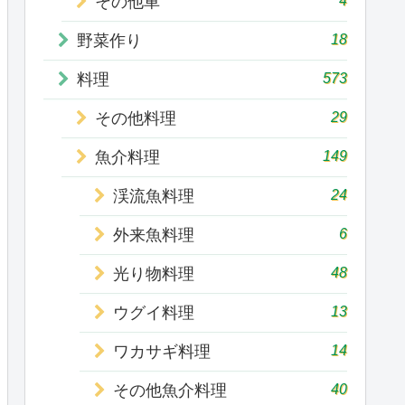
その他車
18
野菜作り
573
料理
29
その他料理
149
魚介料理
24
渓流魚料理
6
外来魚料理
48
光り物料理
13
ウグイ料理
14
ワカサギ料理
40
その他魚介料理