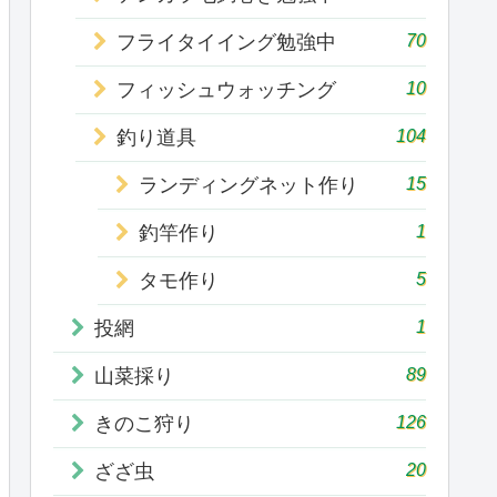
70
フライタイイング勉強中
10
フィッシュウォッチング
104
釣り道具
15
ランディングネット作り
1
釣竿作り
5
タモ作り
1
投網
89
山菜採り
126
きのこ狩り
20
ざざ虫