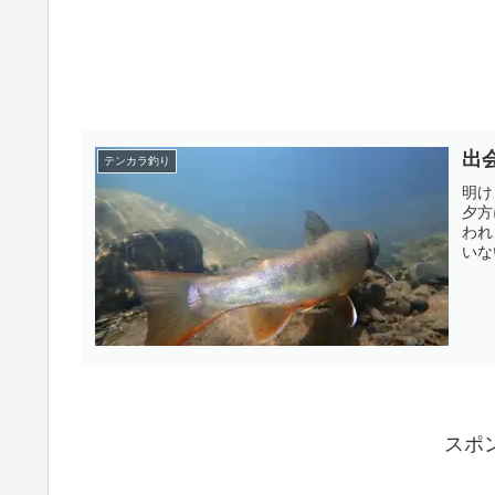
出
テンカラ釣り
明け
夕方
われ
いな
スポ