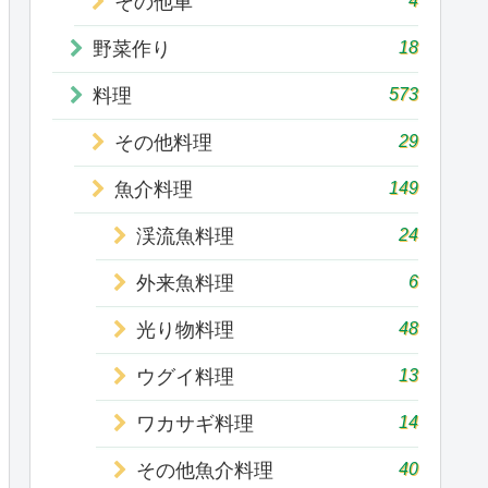
その他車
18
野菜作り
573
料理
29
その他料理
149
魚介料理
24
渓流魚料理
6
外来魚料理
48
光り物料理
13
ウグイ料理
14
ワカサギ料理
40
その他魚介料理