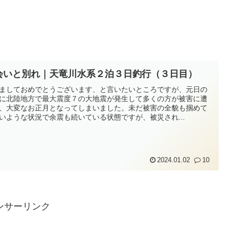
会いと別れ｜天竜川水系２泊３日釣行（３日目）
ましておめでとうございます、と言いたいところですが、元日の
に北陸地方で最大震度７の大地震が発生して多くの方が被害に遭
、大変なお正月となってしまいました。未だ被害の全貌も掴めて
いような状況で余震も続いている状態ですが、被災され...
2024.01.02
10
ンサーリンク