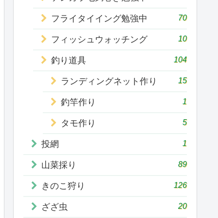
70
フライタイイング勉強中
10
フィッシュウォッチング
104
釣り道具
15
ランディングネット作り
1
釣竿作り
5
タモ作り
1
投網
89
山菜採り
126
きのこ狩り
20
ざざ虫