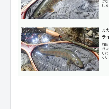
けな
しま
ま
フライフィッシング
ラ
前回
ガス
りに
ない