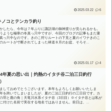
2025.03.22
6
キノコとテンカラ釣り
かしたら、今年は７年ぶりに諏訪湖の御神渡りが見られるかも。
うような極寒の冬真っ只中ですが、今回のブログの記事もまだ暑
真っ只中なのです。きのこ狩りルートの下見と夏のイワナきのこ
のルートが寸断されてしまった林道８月のお盆、そろそ...
2025.01.17
4
024年夏の思い出｜灼熱のイタチ谷二泊三日釣行
3）
ましておめでとうございます。本年もよろしくお願いいたしま
年を跨いでしまいましたが、夏の二泊三日釣行の三日目です。カ
の羽と鹿の角｜天竜川水系イタチ谷（3日目）※イタチ谷とは私が
に付けた名前で実在する地名ではありません。前日は、...