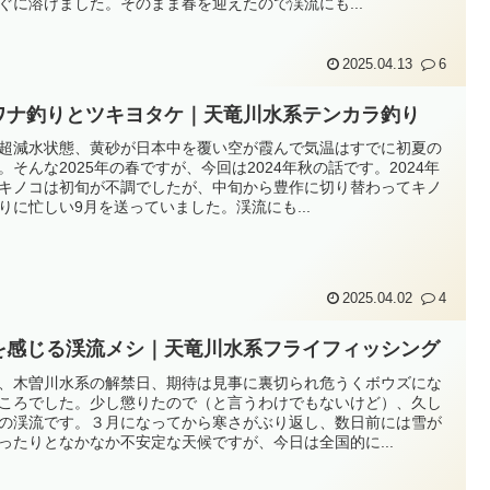
ぐに溶けました。そのまま春を迎えたので渓流にも...
2025.04.13
6
ワナ釣りとツキヨタケ｜天竜川水系テンカラ釣り
超減水状態、黄砂が日本中を覆い空が霞んで気温はすでに初夏の
。そんな2025年の春ですが、今回は2024年秋の話です。2024年
キノコは初旬が不調でしたが、中旬から豊作に切り替わってキノ
りに忙しい9月を送っていました。渓流にも...
2025.04.02
4
を感じる渓流メシ｜天竜川水系フライフィッシング
、木曽川水系の解禁日、期待は見事に裏切られ危うくボウズにな
ころでした。少し懲りたので（と言うわけでもないけど）、久し
の渓流です。３月になってから寒さがぶり返し、数日前には雪が
ったりとなかなか不安定な天候ですが、今日は全国的に...