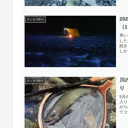
2
テンカラ釣り
（
早い
した
続き
しか
川
テンカラ釣り
り
5月
入り
がり
てコ