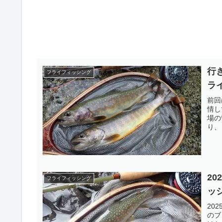
行
フライフィッシング
ラ
前回
情し
場の
り、
2
フライフィッシング
ッ
20
のブ