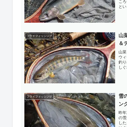
ころ
とい
山
フライフィッシング
＆
山菜
ウィ
釣り
しぐ
雪
フライフィッシング
ン
昨年
の雪
した