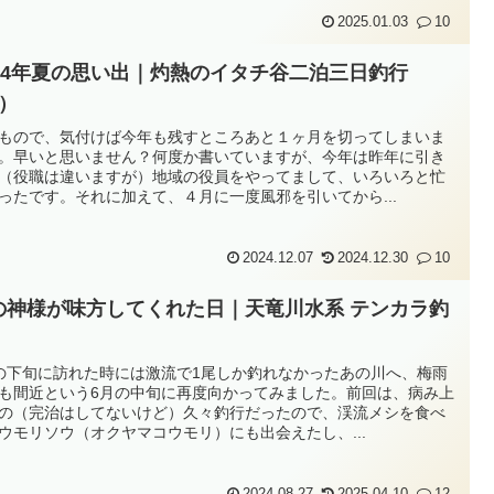
2025.01.03
10
024年夏の思い出｜灼熱のイタチ谷二泊三日釣行
1）
もので、気付けば今年も残すところあと１ヶ月を切ってしまいま
。早いと思いません？何度か書いていますが、今年は昨年に引き
（役職は違いますが）地域の役員をやってまして、いろいろと忙
ったです。それに加えて、４月に一度風邪を引いてから...
2024.12.07
2024.12.30
10
の神様が味方してくれた日｜天竜川水系 テンカラ釣
の下旬に訪れた時には激流で1尾しか釣れなかったあの川へ、梅雨
も間近という6月の中旬に再度向かってみました。前回は、病み上
の（完治はしてないけど）久々釣行だったので、渓流メシを食べ
ウモリソウ（オクヤマコウモリ）にも出会えたし、...