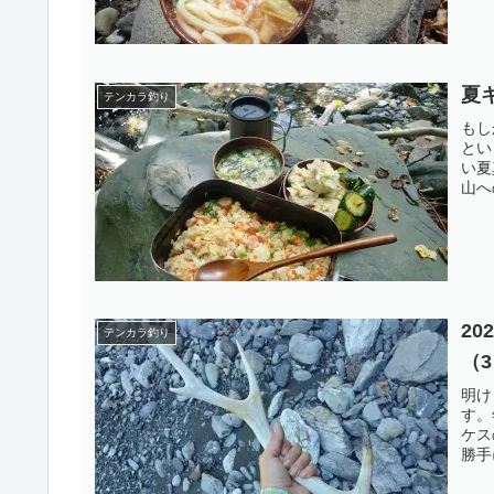
夏
テンカラ釣り
もし
とい
い夏
山へ
2
テンカラ釣り
（
明け
す。
ケス
勝手