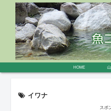
HOME
山
イワナ
スポ