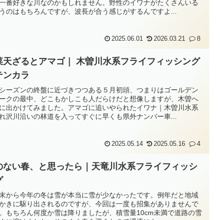
一番好きな川なのかもしれません。野性のイワナがたくさんいる
うのはもちろんですが、波長が合う感じがするんですよ...
2025.06.01
2026.03.21
8
菜天ざるとアマゴ｜ 木曽川水系フライフィッシング
テンカラ
シーズンの終盤に近づきつつある５月初頭、つまりはゴールデン
ークの最中、どこもかしこも人だらけだと想像しますが、木曽へ
に出かけてみました。アマゴに追いやられたイワナ｜木曽川水系
れ沢川沿いの林道を入ってすぐに早くも県外ナンバー車...
2025.05.14
2025.05.16
4
のない春、と思ったら｜天竜川水系フライフィッシ
グ
末から今年の冬は雪が本当に雪が少なかったです。例年だと地域
かきに駆り出されるのですが、今回は一度も招集がありませんで
。もちろん何度か雪は降りましたが、積雪量10cm未満で道路の雪