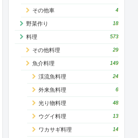
4
その他車
18
野菜作り
573
料理
29
その他料理
149
魚介料理
24
渓流魚料理
6
外来魚料理
48
光り物料理
13
ウグイ料理
14
ワカサギ料理