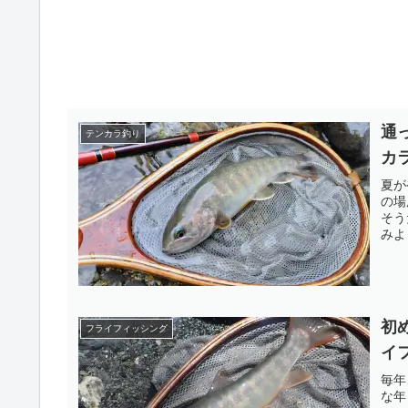
通
テンカラ釣り
カ
夏が
の場
そう
みよ
初
フライフィッシング
イ
毎年
な年