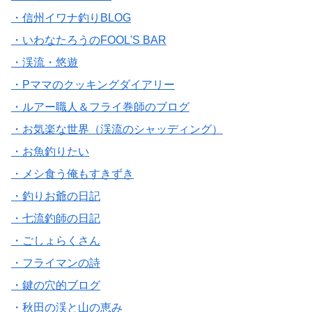
・信州イワナ釣りBLOG
・いわなたろうのFOOL'S BAR
・渓流・悠遊
・Pママのクッキングダイアリー
・ルアー職人＆フライ巻師のブログ
・お気楽な世界（渓流のシャッディング）
・お魚釣りたい
・メシ食う俺もすきずき
・釣りお爺の日記
・七流釣師の日記
・ごしょらくさん
・フライマンの詩
・鍵の穴的ブログ
・秋田の渓と山の恵み