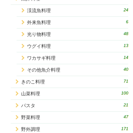
24
渓流魚料理
6
外来魚料理
48
光り物料理
13
ウグイ料理
14
ワカサギ料理
40
その他魚介料理
71
きのこ料理
100
山菜料理
21
パスタ
47
野菜料理
171
野外調理