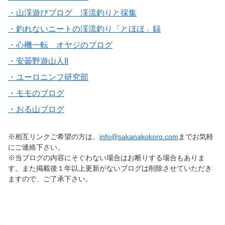
・山渓遊びブログ 渓流釣りと採集
・釣れないニートの渓流釣り「とほほ」録
・心機一転 オヤジのブログ
・安曇野遊山人II
・ユーロニンフ研究部
・モモのブログ
・おる山ブログ
※相互リンクご希望の方は、
info@sakanakokoro.com
までお気軽
にご連絡下さい。
※当ブログの内容にそぐわない場合はお断りする場合もありま
す。また掲載後１年以上更新がないブログは削除させていただき
ますので、ご了承下さい。