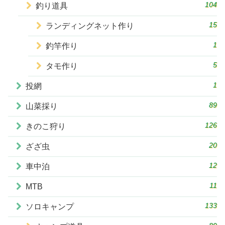
104
釣り道具
15
ランディングネット作り
1
釣竿作り
5
タモ作り
1
投網
89
山菜採り
126
きのこ狩り
20
ざざ虫
12
車中泊
11
MTB
133
ソロキャンプ