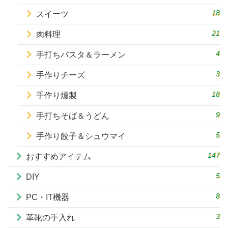
18
スイーツ
21
肉料理
4
手打ちパスタ＆ラーメン
3
手作りチーズ
18
手作り燻製
9
手打ちそば＆うどん
5
手作り餃子＆シュウマイ
147
おすすめアイテム
5
DIY
8
PC・IT機器
3
革靴の手入れ