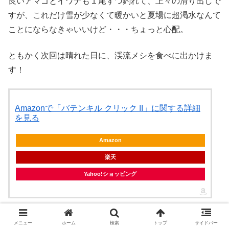
良いアマゴとイワナも１尾ずつ釣れて、上々の滑り出しで
すが、これだけ雪が少なくて暖かいと夏場に超渇水なんて
ことにならなきゃいいけど・・・ちょっと心配。
ともかく次回は晴れた日に、渓流メシを食べに出かけま
す！
Amazonで「バテンキル クリック II」に関する詳細
を見る
Amazon
楽天
Yahoo!ショッピング
メニュー
ホーム
検索
トップ
サイドバー