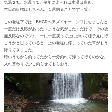
気温２℃、水温４℃。例年に比べれば水温は高め。
本日の目標はもちろん、１尾釣ることです（笑）
この堰堤下では、BHGRヘアズイヤーニンフにちょこんと
一度だけ反応があった（ような気がした）だけで、その後
無反応なのでジムニーに一度戻って上に歩いて様子見に行
こうかと思っていると、上の堰堤に停まっていた車がもう
降りてきました。
暗いうちから釣ってたから十分釣れて帰って行くのかな。
入れ替わりで少し釣らせてもらおう。