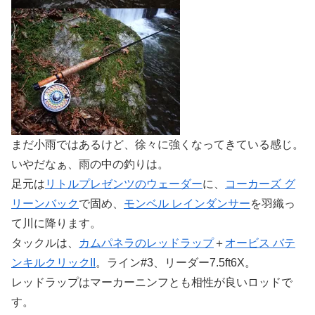
まだ小雨ではあるけど、徐々に強くなってきている感じ。
いやだなぁ、雨の中の釣りは。
足元は
リトルプレゼンツのウェーダー
に、
コーカーズ グ
リーンバック
で固め、
モンベル レインダンサー
を羽織っ
て川に降ります。
タックルは、
カムパネラのレッドラップ
＋
オービス バテ
ンキルクリックII
。ライン#3、リーダー7.5ft6X。
レッドラップはマーカーニンフとも相性が良いロッドで
す。