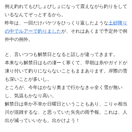
例え釣れてもびしょびしょになって震えながら釣りをして
いるなんてぞっとするから。
昨年は、一回だけバケツをひっくり返したような
土砂降り
の中でルアーで釣りました
が、それはあくまで予定外で例
外中の例外。
と、言いつつも解禁日となると話しが違ってきます。
本来なら解禁日はもの凄ーく寒くて、早朝は糸やガイドが
凍り付いて釣りにならないこともままあります。岸際の雪
も深いことが多いし。
ところが、今年はかなり奥まで行かなきゃ全く雪が無い
し、気温もかなり高い。
解禁日は幸か不幸か日曜日ということもあり、こりゃ相当
川が混雑するな、と思っていた矢先の雨予報。これは、人
出が減っていいかも。出かけよう！