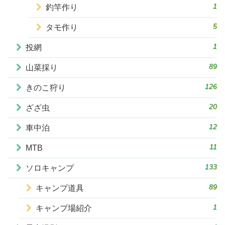
1
釣竿作り
5
タモ作り
1
投網
89
山菜採り
126
きのこ狩り
20
ざざ虫
12
車中泊
11
MTB
133
ソロキャンプ
89
キャンプ道具
1
キャンプ場紹介