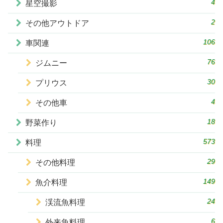
4
星空撮影
2
その他アウトドア
106
車関連
76
ジムニー
30
プリウス
4
その他車
18
野菜作り
573
料理
29
その他料理
149
魚介料理
24
渓流魚料理
6
外来魚料理