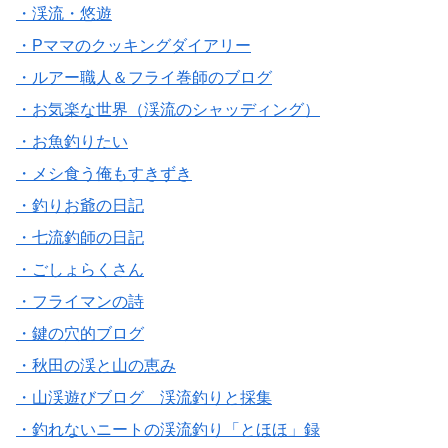
・渓流・悠遊
・Pママのクッキングダイアリー
・ルアー職人＆フライ巻師のブログ
・お気楽な世界（渓流のシャッディング）
・お魚釣りたい
・メシ食う俺もすきずき
・釣りお爺の日記
・七流釣師の日記
・ごしょらくさん
・フライマンの詩
・鍵の穴的ブログ
・秋田の渓と山の恵み
・山渓遊びブログ 渓流釣りと採集
・釣れないニートの渓流釣り「とほほ」録