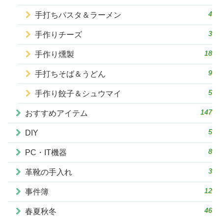
4
手打ちパスタ＆ラーメン
3
手作りチーズ
18
手作り燻製
9
手打ちそば＆うどん
5
手作り餃子＆シュウマイ
147
おすすめアイテム
5
DIY
8
PC・IT機器
3
革靴の手入れ
12
事件簿
46
春夏秋冬