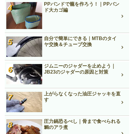
PPバンドで籠を作ろう！｜PPバン
ド大カゴ編
自分で簡単にできる｜MTBのタイ
ヤ交換＆チューブ交換
ジムニーのジャダーを止めよう｜
JB23のジャダーの原因と対策
上がらなくなった油圧ジャッキを直
す
圧力鍋恐るべし｜骨まで食べられる
鯛のアラ煮