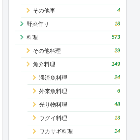
4
その他車
18
野菜作り
573
料理
29
その他料理
149
魚介料理
24
渓流魚料理
6
外来魚料理
48
光り物料理
13
ウグイ料理
14
ワカサギ料理