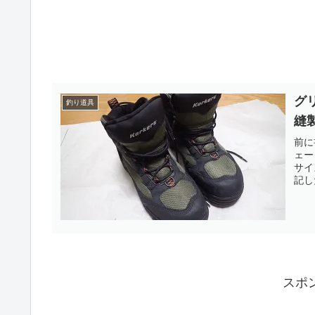
グ
釣り道具
縫
前に
ェー
サイ
記し
スポ