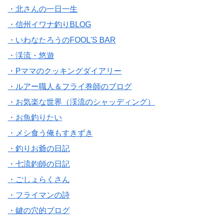
・北さんの一日一生
・信州イワナ釣りBLOG
・いわなたろうのFOOL'S BAR
・渓流・悠遊
・Pママのクッキングダイアリー
・ルアー職人＆フライ巻師のブログ
・お気楽な世界（渓流のシャッディング）
・お魚釣りたい
・メシ食う俺もすきずき
・釣りお爺の日記
・七流釣師の日記
・ごしょらくさん
・フライマンの詩
・鍵の穴的ブログ