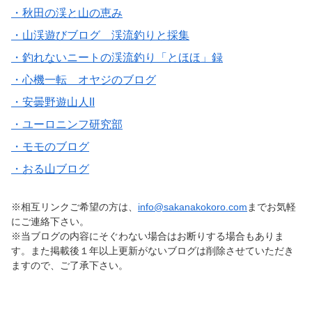
・秋田の渓と山の恵み
・山渓遊びブログ 渓流釣りと採集
・釣れないニートの渓流釣り「とほほ」録
・心機一転 オヤジのブログ
・安曇野遊山人II
・ユーロニンフ研究部
・モモのブログ
・おる山ブログ
※相互リンクご希望の方は、
info@sakanakokoro.com
までお気軽
にご連絡下さい。
※当ブログの内容にそぐわない場合はお断りする場合もありま
す。また掲載後１年以上更新がないブログは削除させていただき
ますので、ご了承下さい。