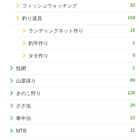
10
フィッシュウォッチング
104
釣り道具
15
ランディングネット作り
1
釣竿作り
5
タモ作り
1
投網
89
山菜採り
126
きのこ狩り
20
ざざ虫
12
車中泊
11
MTB