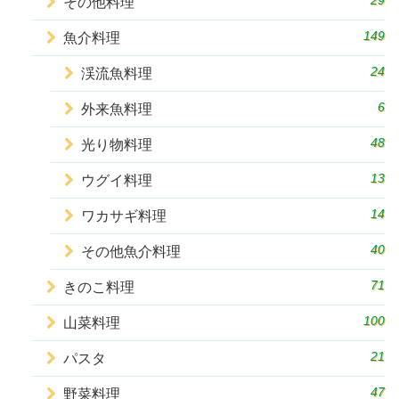
29
その他料理
149
魚介料理
24
渓流魚料理
6
外来魚料理
48
光り物料理
13
ウグイ料理
14
ワカサギ料理
40
その他魚介料理
71
きのこ料理
100
山菜料理
21
パスタ
47
野菜料理