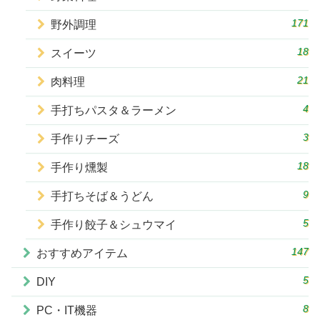
171
野外調理
18
スイーツ
21
肉料理
4
手打ちパスタ＆ラーメン
3
手作りチーズ
18
手作り燻製
9
手打ちそば＆うどん
5
手作り餃子＆シュウマイ
147
おすすめアイテム
5
DIY
8
PC・IT機器