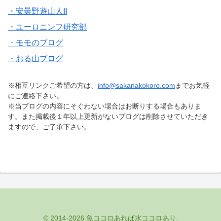
・安曇野遊山人II
・ユーロニンフ研究部
・モモのブログ
・おる山ブログ
※相互リンクご希望の方は、
info@sakanakokoro.com
までお気軽
にご連絡下さい。
※当ブログの内容にそぐわない場合はお断りする場合もありま
す。また掲載後１年以上更新がないブログは削除させていただき
ますので、ご了承下さい。
© 2014-2026 魚ココロあれば水ココロあり.