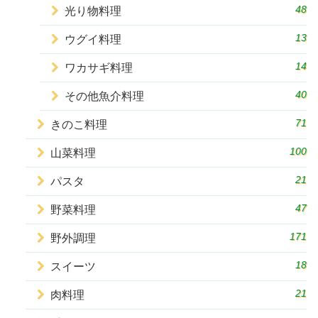
48
光り物料理
13
ウグイ料理
14
ワカサギ料理
40
その他魚介料理
71
きのこ料理
100
山菜料理
21
パスタ
47
野菜料理
171
野外調理
18
スイーツ
21
肉料理