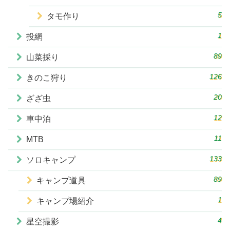
5
タモ作り
1
投網
89
山菜採り
126
きのこ狩り
20
ざざ虫
12
車中泊
11
MTB
133
ソロキャンプ
89
キャンプ道具
1
キャンプ場紹介
4
星空撮影