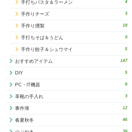
4
手打ちパスタ＆ラーメン
3
手作りチーズ
18
手作り燻製
9
手打ちそば＆うどん
5
手作り餃子＆シュウマイ
147
おすすめアイテム
5
DIY
8
PC・IT機器
3
革靴の手入れ
12
事件簿
46
春夏秋冬
39
つぶやき