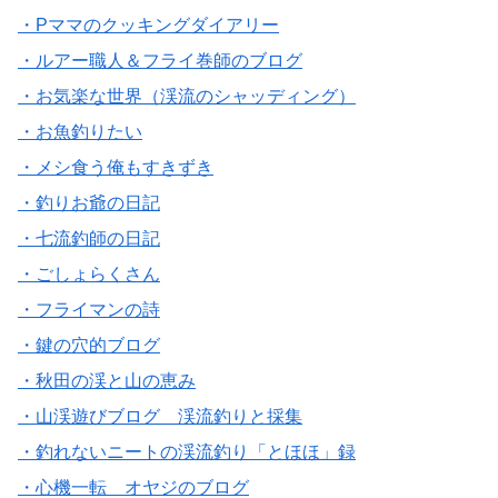
・Pママのクッキングダイアリー
・ルアー職人＆フライ巻師のブログ
・お気楽な世界（渓流のシャッディング）
・お魚釣りたい
・メシ食う俺もすきずき
・釣りお爺の日記
・七流釣師の日記
・ごしょらくさん
・フライマンの詩
・鍵の穴的ブログ
・秋田の渓と山の恵み
・山渓遊びブログ 渓流釣りと採集
・釣れないニートの渓流釣り「とほほ」録
・心機一転 オヤジのブログ