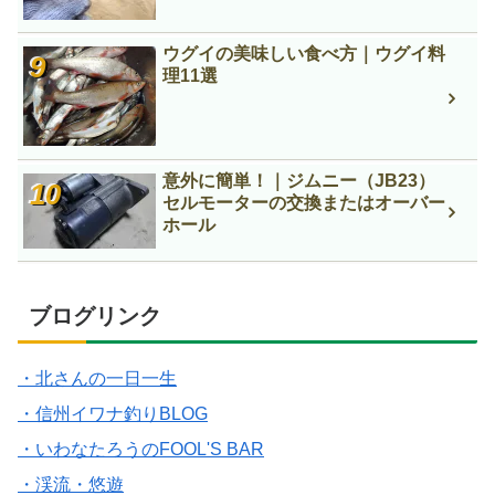
ウグイの美味しい食べ方｜ウグイ料
理11選
意外に簡単！｜ジムニー（JB23）
セルモーターの交換またはオーバー
ホール
ブログリンク
・北さんの一日一生
・信州イワナ釣りBLOG
・いわなたろうのFOOL'S BAR
・渓流・悠遊