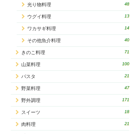
48
光り物料理
13
ウグイ料理
14
ワカサギ料理
40
その他魚介料理
71
きのこ料理
100
山菜料理
21
パスタ
47
野菜料理
171
野外調理
18
スイーツ
21
肉料理