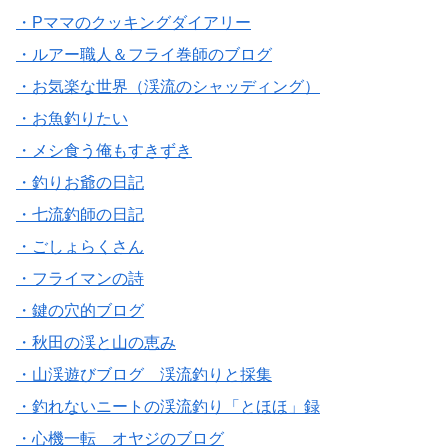
・Pママのクッキングダイアリー
・ルアー職人＆フライ巻師のブログ
・お気楽な世界（渓流のシャッディング）
・お魚釣りたい
・メシ食う俺もすきずき
・釣りお爺の日記
・七流釣師の日記
・ごしょらくさん
・フライマンの詩
・鍵の穴的ブログ
・秋田の渓と山の恵み
・山渓遊びブログ 渓流釣りと採集
・釣れないニートの渓流釣り「とほほ」録
・心機一転 オヤジのブログ