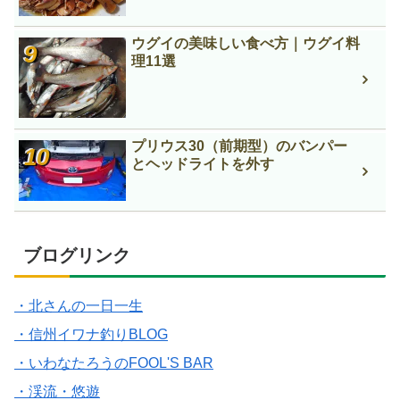
ウグイの美味しい食べ方｜ウグイ料
理11選
プリウス30（前期型）のバンパー
とヘッドライトを外す
ブログリンク
・北さんの一日一生
・信州イワナ釣りBLOG
・いわなたろうのFOOL'S BAR
・渓流・悠遊