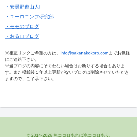
・安曇野遊山人II
・ユーロニンフ研究部
・モモのブログ
・おる山ブログ
※相互リンクご希望の方は、
info@sakanakokoro.com
までお気軽
にご連絡下さい。
※当ブログの内容にそぐわない場合はお断りする場合もありま
す。また掲載後１年以上更新がないブログは削除させていただき
ますので、ご了承下さい。
© 2014-2026 魚ココロあれば水ココロあり.