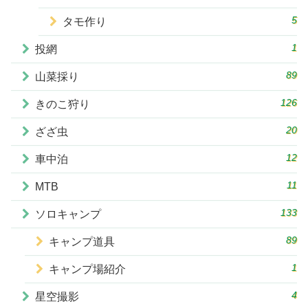
5
タモ作り
1
投網
89
山菜採り
126
きのこ狩り
20
ざざ虫
12
車中泊
11
MTB
133
ソロキャンプ
89
キャンプ道具
1
キャンプ場紹介
4
星空撮影