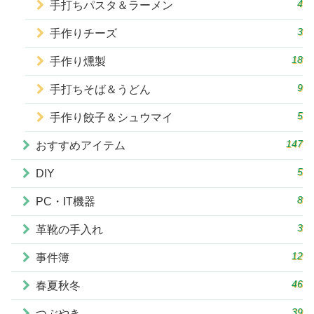
4
手打ちパスタ＆ラーメン
3
手作りチーズ
18
手作り燻製
9
手打ちそば＆うどん
5
手作り餃子＆シュウマイ
147
おすすめアイテム
5
DIY
8
PC・IT機器
3
革靴の手入れ
12
事件簿
46
春夏秋冬
39
つぶやき