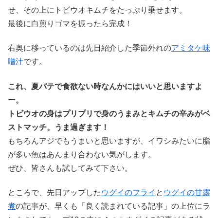
せ、その上にトビウオキムチをたっぷり乗せます。
最後に白煎りゴマを振ったら完成！
右奥に移っているのは先日紹介した季節外れの
アミタケ味
噌汁
です。
これ、夏バテで食欲ない時なんかにはいいと思いますよ
ー。
トビウオの身はプリプリで身のうまみとキムチの辛みがベ
ストマッチ。うま過ぎます！
もちろんアジでもうまいと思いますが、イワシみたいに脂
が多い魚はあんまり合わない気がします。
ぜひ、皆さんも試してみて下さい。
ところで、先日アップした
ウグイのフライ
と
ウグイの甘露
煮
の記事が、早くも「良く読まれている記事」の上位にラ