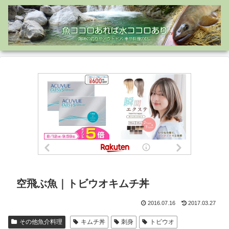
空飛ぶ魚｜トビウオキムチ丼
2016.07.16
2017.03.27
その他魚介料理
キムチ丼
刺身
トビウオ