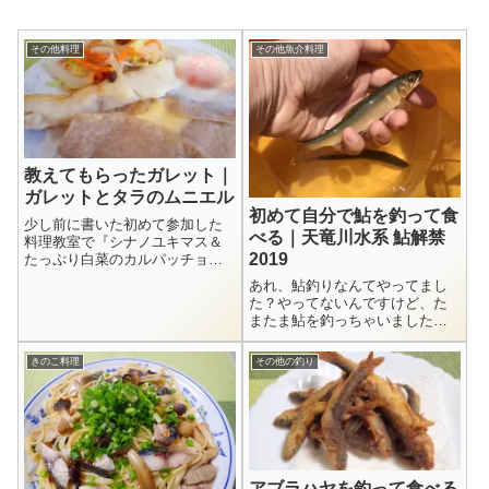
その他料理
その他魚介料理
教えてもらったガレット｜
ガレットとタラのムニエル
初めて自分で鮎を釣って食
少し前に書いた初めて参加した
べる｜天竜川水系 鮎解禁
料理教室で『シナノユキマス＆
2019
たっぷり白菜のカルパッチョ』
の他にもう一つ『シナノユキマ
あれ、鮎釣りなんてやってまし
スのガレット〜白菜を添え
た？やってないんですけど、た
て〜』も教えてもらいました。
またま鮎を釣っちゃいました。
新鮮そうな生のタラを売ってい
鮎ってたまたま釣れるもの？？
たので、それに変えて再現した
まだ鮎が小さい｜天竜川水系鮎
いと思います。とにか...
きのこ料理
その他の釣り
解禁6月22日は天竜川水系の鮎解
禁日でした。私は今のところ鮎
釣りはしていないので特段興味
はないですが...
アブラハヤを釣って食べる