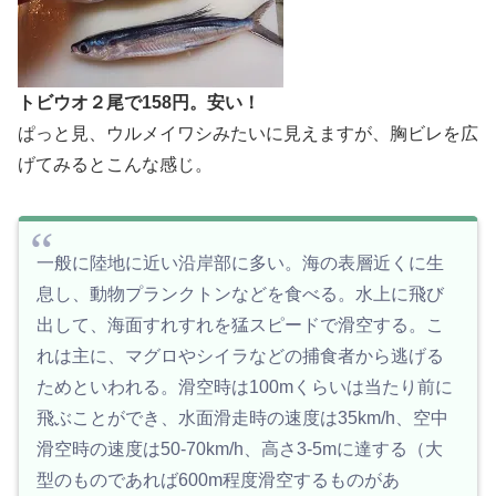
トビウオ２尾で158円。安い！
ぱっと見、ウルメイワシみたいに見えますが、胸ビレを広
げてみるとこんな感じ。
一般に陸地に近い沿岸部に多い。海の表層近くに生
息し、動物プランクトンなどを食べる。水上に飛び
出して、海面すれすれを猛スピードで滑空する。こ
れは主に、マグロやシイラなどの捕食者から逃げる
ためといわれる。滑空時は100mくらいは当たり前に
飛ぶことができ、水面滑走時の速度は35km/h、空中
滑空時の速度は50-70km/h、高さ3-5mに達する（大
型のものであれば600m程度滑空するものがあ