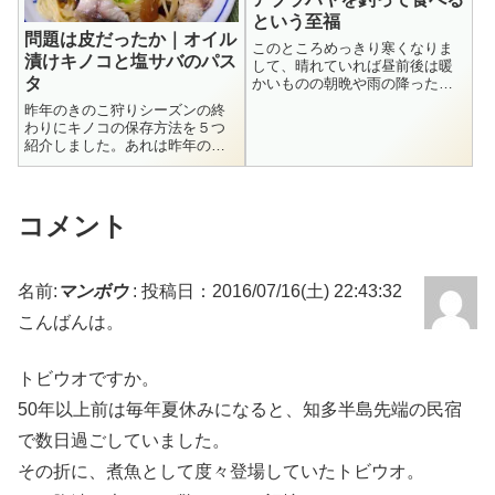
という至福
問題は皮だったか｜オイル
このところめっきり寒くなりま
漬けキノコと塩サバのパス
して、晴れていれば昼前後は暖
タ
かいものの朝晩や雨の降った日
は本当に寒くて、そんな日の晩
昨年のきのこ狩りシーズンの終
には日本酒を飲みたくなります
わりにキノコの保存方法を５つ
よねー。私、アルコールは弱く
紹介しました。あれは昨年の秋
て350mlのビール２本も飲めば十
でしたが、もう新しい春が近づ
分って感じなんですが、最近日
いています。時が経つの早いも
本酒が結構...
のですね。キノコの保存方法の
中で、熟成されてうまみが増す
コメント
オリーブオイル漬けという方法
を紹介しました。...
名前:
マンボウ
:
投稿日：2016/07/16(土) 22:43:32
こんばんは。
トビウオですか。
50年以上前は毎年夏休みになると、知多半島先端の民宿
で数日過ごしていました。
その折に、煮魚として度々登場していたトビウオ。