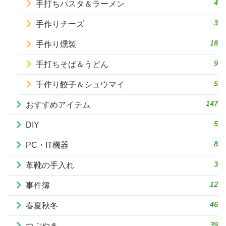
4
手打ちパスタ＆ラーメン
3
手作りチーズ
18
手作り燻製
9
手打ちそば＆うどん
5
手作り餃子＆シュウマイ
147
おすすめアイテム
5
DIY
8
PC・IT機器
3
革靴の手入れ
12
事件簿
46
春夏秋冬
39
つぶやき