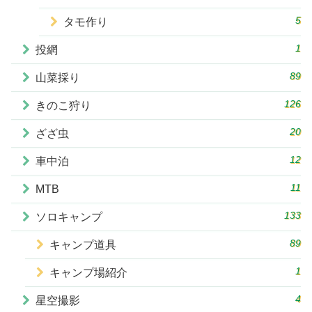
5
タモ作り
1
投網
89
山菜採り
126
きのこ狩り
20
ざざ虫
12
車中泊
11
MTB
133
ソロキャンプ
89
キャンプ道具
1
キャンプ場紹介
4
星空撮影