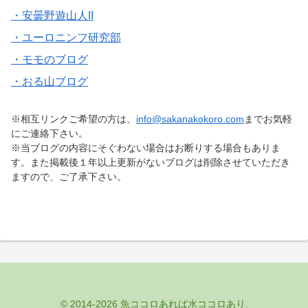
・安曇野遊山人II
・ユーロニンフ研究部
・モモのブログ
・おる山ブログ
※相互リンクご希望の方は、
info@sakanakokoro.com
までお気軽
にご連絡下さい。
※当ブログの内容にそぐわない場合はお断りする場合もありま
す。また掲載後１年以上更新がないブログは削除させていただき
ますので、ご了承下さい。
© 2014-2026 魚ココロあれば水ココロあり.