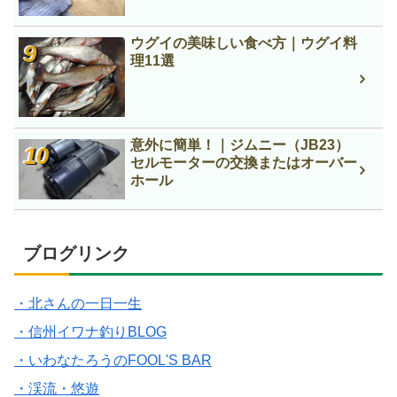
ウグイの美味しい食べ方｜ウグイ料
理11選
意外に簡単！｜ジムニー（JB23）
セルモーターの交換またはオーバー
ホール
ブログリンク
・北さんの一日一生
・信州イワナ釣りBLOG
・いわなたろうのFOOL'S BAR
・渓流・悠遊