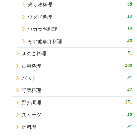
48
光り物料理
13
ウグイ料理
14
ワカサギ料理
40
その他魚介料理
71
きのこ料理
100
山菜料理
21
パスタ
47
野菜料理
171
野外調理
18
スイーツ
21
肉料理