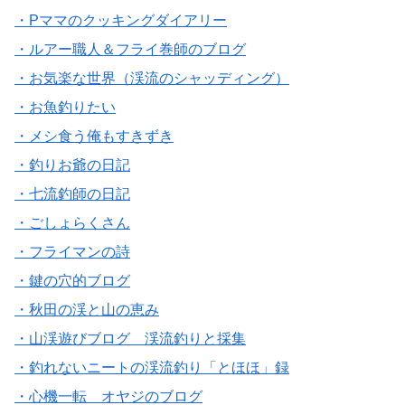
・Pママのクッキングダイアリー
・ルアー職人＆フライ巻師のブログ
・お気楽な世界（渓流のシャッディング）
・お魚釣りたい
・メシ食う俺もすきずき
・釣りお爺の日記
・七流釣師の日記
・ごしょらくさん
・フライマンの詩
・鍵の穴的ブログ
・秋田の渓と山の恵み
・山渓遊びブログ 渓流釣りと採集
・釣れないニートの渓流釣り「とほほ」録
・心機一転 オヤジのブログ