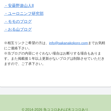
・安曇野遊山人II
・ユーロニンフ研究部
・モモのブログ
・おる山ブログ
※相互リンクご希望の方は、
info@sakanakokoro.com
までお気軽
にご連絡下さい。
※当ブログの内容にそぐわない場合はお断りする場合もありま
す。また掲載後１年以上更新がないブログは削除させていただき
ますので、ご了承下さい。
© 2014-2026 魚ココロあれば水ココロあり.