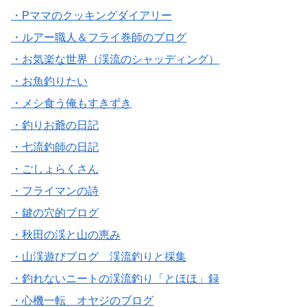
・Pママのクッキングダイアリー
・ルアー職人＆フライ巻師のブログ
・お気楽な世界（渓流のシャッディング）
・お魚釣りたい
・メシ食う俺もすきずき
・釣りお爺の日記
・七流釣師の日記
・ごしょらくさん
・フライマンの詩
・鍵の穴的ブログ
・秋田の渓と山の恵み
・山渓遊びブログ 渓流釣りと採集
・釣れないニートの渓流釣り「とほほ」録
・心機一転 オヤジのブログ