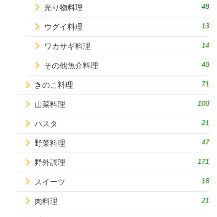
48
光り物料理
13
ウグイ料理
14
ワカサギ料理
40
その他魚介料理
71
きのこ料理
100
山菜料理
21
パスタ
47
野菜料理
171
野外調理
18
スイーツ
21
肉料理