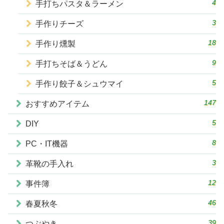
4
手打ちパスタ＆ラーメン
3
手作りチーズ
18
手作り燻製
9
手打ちそば＆うどん
5
手作り餃子＆シュウマイ
147
おすすめアイテム
5
DIY
8
PC・IT機器
3
革靴の手入れ
12
事件簿
46
春夏秋冬
39
つぶやき