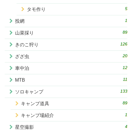
5
タモ作り
1
投網
89
山菜採り
126
きのこ狩り
20
ざざ虫
12
車中泊
11
MTB
133
ソロキャンプ
89
キャンプ道具
1
キャンプ場紹介
4
星空撮影