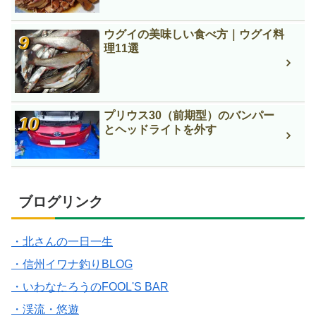
ウグイの美味しい食べ方｜ウグイ料
理11選
プリウス30（前期型）のバンパー
とヘッドライトを外す
ブログリンク
・北さんの一日一生
・信州イワナ釣りBLOG
・いわなたろうのFOOL'S BAR
・渓流・悠遊