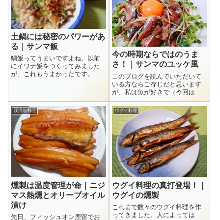
土鍋には秘密のパワーがあ
る｜サンマ飯
今の時期ならではのうま
鯛飯ってうまいですよね。以前
さ！｜サンマのユッケ風
にイワナ飯をつくってみました
が、これもうまかったです。先
このブログを読んでいただいて
日、写真共有サイトの仲間がサ
いる方ならご存じだと思います
ンマ飯なるものを載せていまし
が、私は魚が好きで（今回は釣
た。今までサンマでご飯を炊く
る方の話じゃなくて食べる方の
という発想がなかったので、試
話ですよ）その中でもヒカリモ
渓流魚料理
ウグイ料理
してみたくなって真似させても
ノが大好きなんですよね。アジ
らいました(^_...
とイワシがこのブログに一番よ
く登場してますがサバを加え
て、私がそれらと比...
燻製は温度管理が命｜ニジ
ウグイ料理の真打登場！｜
マス熱燻とオリーブオイル
ウグイの燻製
漬け
これまで数々のウグイ料理を作
ってきました。人によっては
先日、フィッシュオン鹿留でお