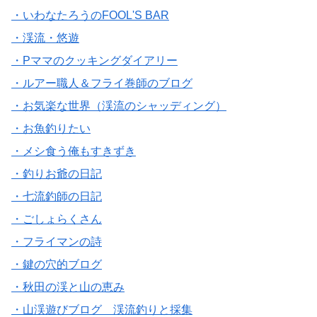
・いわなたろうのFOOL'S BAR
・渓流・悠遊
・Pママのクッキングダイアリー
・ルアー職人＆フライ巻師のブログ
・お気楽な世界（渓流のシャッディング）
・お魚釣りたい
・メシ食う俺もすきずき
・釣りお爺の日記
・七流釣師の日記
・ごしょらくさん
・フライマンの詩
・鍵の穴的ブログ
・秋田の渓と山の恵み
・山渓遊びブログ 渓流釣りと採集