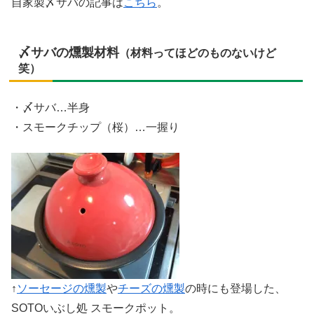
自家製〆サバの記事は
こちら
。
〆サバの燻製材料
（材料ってほどのものないけど
笑）
・〆サバ…半身
・スモークチップ（桜）…一握り
↑
ソーセージの燻製
や
チーズの燻製
の時にも登場した、
SOTOいぶし処 スモークポット。