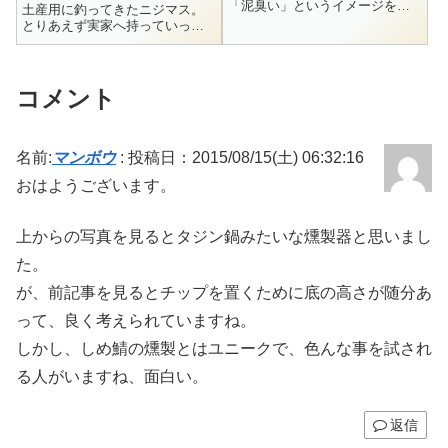
「泥臭い」というイメージを持
土産用に釣ってきたニジマス。
っているようですが、これはち
とりあえず実家へ持っていって
ょっと話が複雑なんですよね。
ムニエルにして、あとは燻製と
前にも書きましたが、ウグイは
オリーブオイル漬けにしてしば
沖縄地方を除く日本全国に分布
らく保存することにしました。
していてとても棲息域の広い魚
燻製は温燻で仕上げて、年末年
コメント
です。ヤマメ、アマ...
始まで冷凍しておこう。ニジマ
スのオリーブオイ...
名前:
マンボウ
:
投稿日：2015/08/15(土) 06:32:16
おはようございます。
上からの写真を見るとタジン鍋みたいな燻製器と思いまし
た。
が、前記事を見るとチップを置くために底の高さが随分あ
って、良く考えられていますね。
しかし、しめ鯖の燻製とはユニークで、色んな事を試され
る人がいますね、面白い。
返信