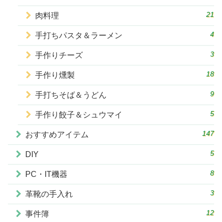
21
肉料理
4
手打ちパスタ＆ラーメン
3
手作りチーズ
18
手作り燻製
9
手打ちそば＆うどん
5
手作り餃子＆シュウマイ
147
おすすめアイテム
5
DIY
8
PC・IT機器
3
革靴の手入れ
12
事件簿