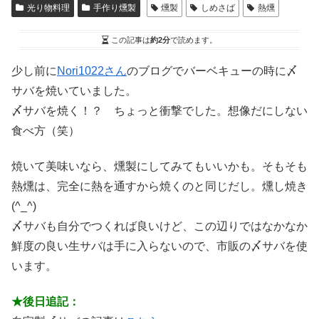
光り物料理
手作り燻製
燻製
しめさば
熱燻
この記事は
約2分
で読めます。
少し前に
Nori1022さん
のブログでバーベキューの時に〆
サバを焼いていました。
〆サバを焼く！？ ちょっと衝撃でした。想像だにしない
食べ方（笑）
焼いて美味いなら、燻製にしてみてもいいかも。そもそも
熱燻は、完全に熱を通すから焼くのと同じだし。燻し焼き
(^_^)
〆サバも自分でつくれば良いけど、この辺りではなかなか
鮮度の良い生サバは手に入らないので、市販の〆サバを使
います。
★後日追記：