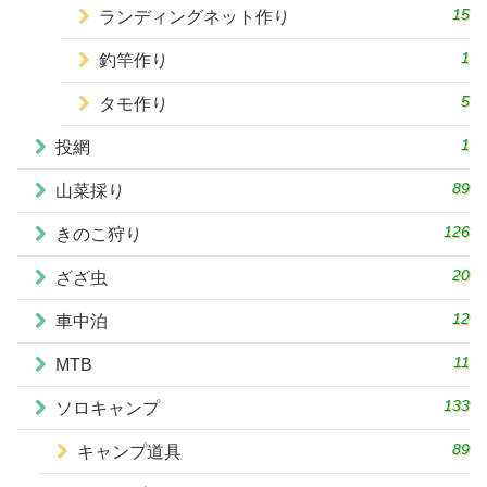
15
ランディングネット作り
1
釣竿作り
5
タモ作り
1
投網
89
山菜採り
126
きのこ狩り
20
ざざ虫
12
車中泊
11
MTB
133
ソロキャンプ
89
キャンプ道具