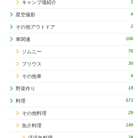
1
キャンプ場紹介
4
星空撮影
2
その他アウトドア
106
車関連
76
ジムニー
30
プリウス
4
その他車
18
野菜作り
573
料理
29
その他料理
149
魚介料理
24
渓流魚料理