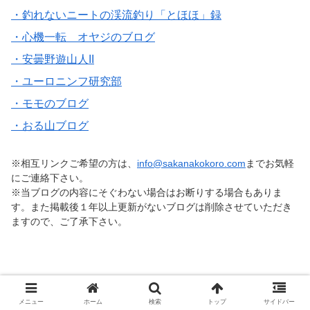
・釣れないニートの渓流釣り「とほほ」録
・心機一転 オヤジのブログ
・安曇野遊山人II
・ユーロニンフ研究部
・モモのブログ
・おる山ブログ
※相互リンクご希望の方は、
info@sakanakokoro.com
までお気軽
にご連絡下さい。
※当ブログの内容にそぐわない場合はお断りする場合もありま
す。また掲載後１年以上更新がないブログは削除させていただき
ますので、ご了承下さい。
メニュー
ホーム
検索
トップ
サイドバー