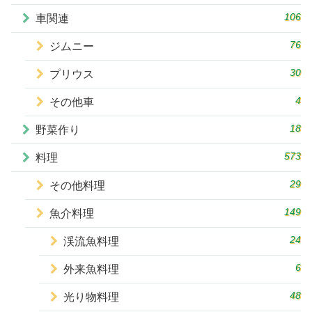
106
車関連
76
ジムニー
30
プリウス
4
その他車
18
野菜作り
573
料理
29
その他料理
149
魚介料理
24
渓流魚料理
6
外来魚料理
48
光り物料理