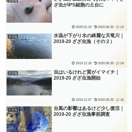
ざざ虫
ざ虫がiPS細胞の土台に
2020.01.15
2020.06.30
14
水温が下がり水の綺麗な天竜川｜
ざざ虫
2019-20 ざざ虫漁（その２）
2019.12.26
2020.06.30
24
虫はいるけれど質がイマイチ｜
ざざ虫
2019-20 ざざ虫漁開始
2019.12.07
2020.06.30
16
台風の影響はあるけど少し復活｜
ざざ虫
2019-20 ざざ虫漁事前調査