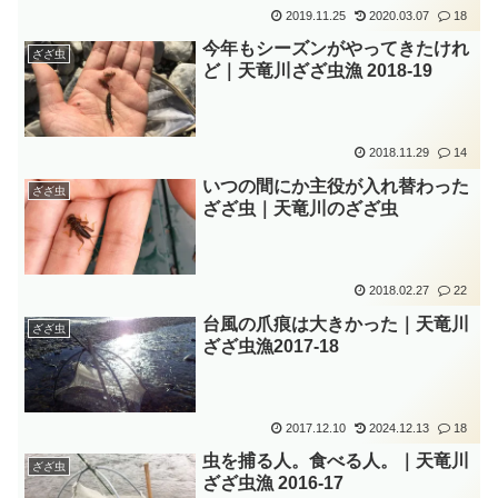
2019.11.25
2020.03.07
18
今年もシーズンがやってきたけれ
ざざ虫
ど｜天竜川ざざ虫漁 2018-19
2018.11.29
14
いつの間にか主役が入れ替わった
ざざ虫
ざざ虫｜天竜川のざざ虫
2018.02.27
22
台風の爪痕は大きかった｜天竜川
ざざ虫
ざざ虫漁2017-18
2017.12.10
2024.12.13
18
虫を捕る人。食べる人。｜天竜川
ざざ虫
ざざ虫漁 2016-17