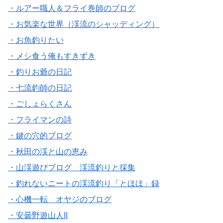
・ルアー職人＆フライ巻師のブログ
・お気楽な世界（渓流のシャッディング）
・お魚釣りたい
・メシ食う俺もすきずき
・釣りお爺の日記
・七流釣師の日記
・ごしょらくさん
・フライマンの詩
・鍵の穴的ブログ
・秋田の渓と山の恵み
・山渓遊びブログ 渓流釣りと採集
・釣れないニートの渓流釣り「とほほ」録
・心機一転 オヤジのブログ
・安曇野遊山人II