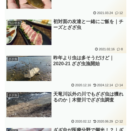
2021.03.24
12
初対面の友達と一緒にご飯を｜チ
つぶやき
ーズとざざ虫
2021.02.16
8
昨年より虫は多そうだけど｜
ざざ虫
2020-21 ざざ虫漁開始
2020.12.16
2024.12.14
14
天竜川以外の川でもざざ虫は獲れ
ざざ虫
るのか｜木曽川でざざ虫調査
2020.02.12
2020.06.29
12
ざざ虫が医療分野で脚光！？｜ざ