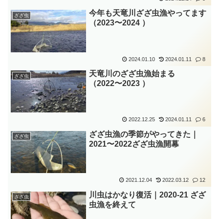
今年も天竜川ざざ虫漁やってます
ざざ虫
（2023〜2024 ）
2024.01.10
2024.01.11
8
天竜川のざざ虫漁始まる
ざざ虫
（2022〜2023 ）
2022.12.25
2024.01.11
6
ざざ虫漁の季節がやってきた｜
ざざ虫
2021〜2022ざざ虫漁開幕
2021.12.04
2022.03.12
12
川虫はかなり復活｜2020-21 ざざ
ざざ虫
虫漁を終えて