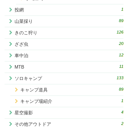
1
投網
89
山菜採り
126
きのこ狩り
20
ざざ虫
12
車中泊
11
MTB
133
ソロキャンプ
89
キャンプ道具
1
キャンプ場紹介
4
星空撮影
2
その他アウトドア