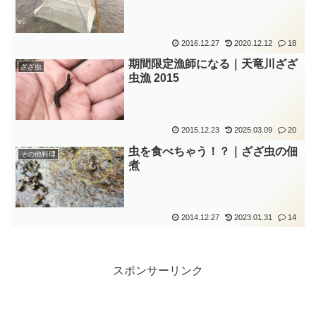
2016.12.27
2020.12.12
18
期間限定漁師になる｜天竜川ざざ
ざざ虫
虫漁 2015
2015.12.23
2025.03.09
20
虫を食べちゃう！？｜ざざ虫の佃
その他料理
煮
2014.12.27
2023.01.31
14
スポンサーリンク