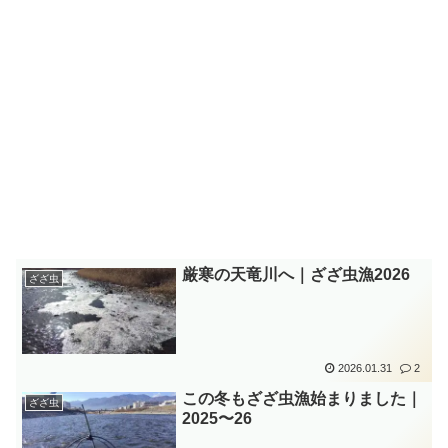
厳寒の天竜川へ｜ざざ虫漁2026
ざざ虫
2026.01.31
2
この冬もざざ虫漁始まりました｜
ざざ虫
2025〜26