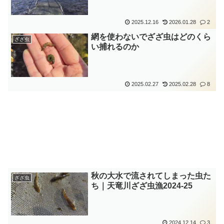
2025.12.16
2026.01.28
2
網を使わないでざざ虫はどのくら
ざざ虫
い捕れるのか
2025.02.27
2025.02.28
8
秋の大水で流されてしまった虫た
ざざ虫
ち｜天竜川ざざ虫漁2024-25
2024.12.14
3