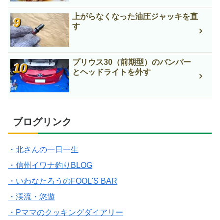
上がらなくなった油圧ジャッキを直
す
プリウス30（前期型）のバンパー
とヘッドライトを外す
ブログリンク
・北さんの一日一生
・信州イワナ釣りBLOG
・いわなたろうのFOOL'S BAR
・渓流・悠遊
・Pママのクッキングダイアリー