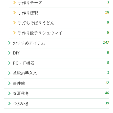
3
手作りチーズ
18
手作り燻製
9
手打ちそば＆うどん
5
手作り餃子＆シュウマイ
147
おすすめアイテム
5
DIY
8
PC・IT機器
3
革靴の手入れ
12
事件簿
46
春夏秋冬
39
つぶやき