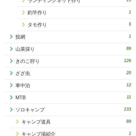
ランディングネット作り
1
釣竿作り
5
タモ作り
1
投網
89
山菜採り
126
きのこ狩り
20
ざざ虫
12
車中泊
11
MTB
133
ソロキャンプ
89
キャンプ道具
1
キャンプ場紹介