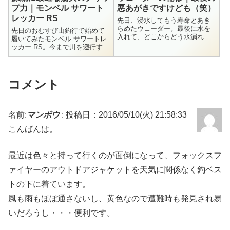
プ力｜モンベル サワート
悪あがきですけども（笑）
レッカー RS
先日、浸水してもう寿命とあき
らめたウェーダー。最後に水を
先日のおむすび山釣行で始めて
入れて、どこからどう水漏れす
履いてみたモンベル サワートレ
るのか確かめてみよう、と思っ
ッカー RS。今まで川を遡行する
たのでした。↑とにかく浸水した
場合はフェルトオンリーで、ゴ
右足にドボドボと水を入れちゃ
ム底ってあんまり信用してなか
います。すると、黄色丸印、右
ったんですが、使ってみてその
側面の縫い目付近からポタポタ
グリップ力にびっくりしまし
コメント
と水が出てきま...
た。★2019.6.21追記：この記事
を...
名前:
マンボウ
:
投稿日：2016/05/10(火) 21:58:33
こんばんは。
最近は色々と持って行くのが面倒になって、フォックスフ
ァイヤーのアウトドアジャケットを天気に関係なく釣ベス
トの下に着ています。
風も雨もほぼ通さないし、黄色なので遭難時も発見され易
いだろうし・・・便利です。