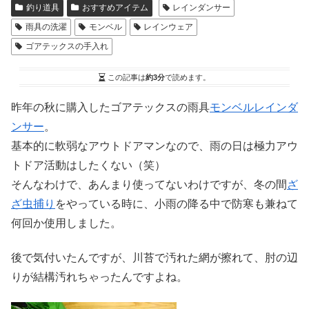
釣り道具
おすすめアイテム
レインダンサー
雨具の洗濯
モンベル
レインウェア
ゴアテックスの手入れ
この記事は
約3分
で読めます。
昨年の秋に購入したゴアテックスの雨具
モンベルレインダ
ンサー
。
基本的に軟弱なアウトドアマンなので、雨の日は極力アウ
トドア活動はしたくない（笑）
そんなわけで、あんまり使ってないわけですが、冬の間
ざ
ざ虫捕り
をやっている時に、小雨の降る中で防寒も兼ねて
何回か使用しました。
後で気付いたんですが、川苔で汚れた網が擦れて、肘の辺
りが結構汚れちゃったんですよね。