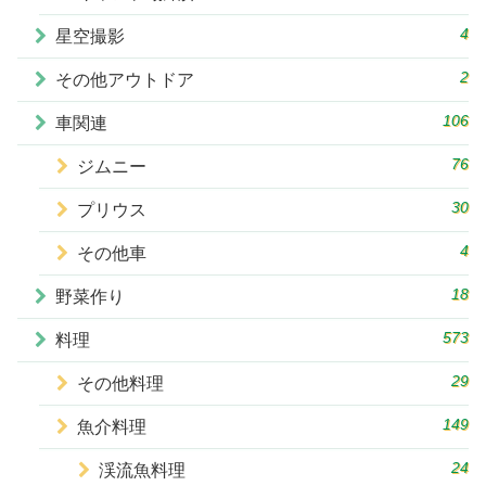
4
星空撮影
2
その他アウトドア
106
車関連
76
ジムニー
30
プリウス
4
その他車
18
野菜作り
573
料理
29
その他料理
149
魚介料理
24
渓流魚料理