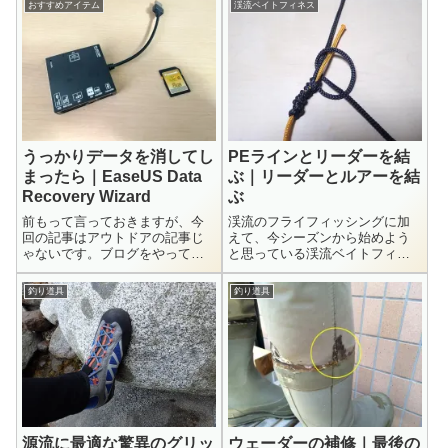
おすすめアイテム
渓流ベイトフィネス
うっかりデータを消してし
PEラインとリーダーを結
まったら｜EaseUS Data
ぶ｜リーダーとルアーを結
Recovery Wizard
ぶ
前もって言っておきますが、今
渓流のフライフィッシングに加
回の記事はアウトドアの記事じ
えて、今シーズンから始めよう
ゃないです。ブログをやってい
と思っている渓流ベイトフィネ
る人には関係ないわけじゃない
ス。渓流でベイトタックルを使
ですが、興味ない人は読まない
ったルアーフィッシングのこと
釣り道具
釣り道具
で下さい。疲れるだけですから
ですね。ラインシステムは何種
ね（笑）この前のブランシエラ
類かあるんですが、感度、それ
3.9UL Limitedの記事を書く時
から軽量ルアーの飛距離を優先
に...
して私はPEライ...
源流に最適な驚異のグリッ
ウェーダーの補修｜最後の