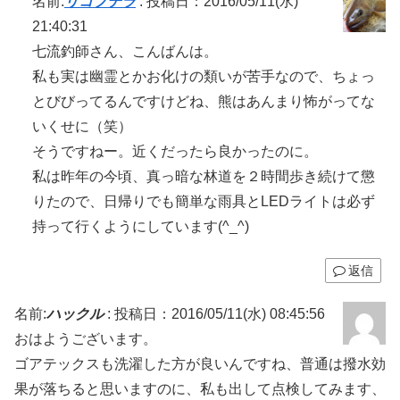
名前:
リコプテラ
:
投稿日：2016/05/11(水)
21:40:31
七流釣師さん、こんばんは。
私も実は幽霊とかお化けの類いが苦手なので、ちょっ
とびびってるんですけどね、熊はあんまり怖がってな
いくせに（笑）
そうですねー。近くだったら良かったのに。
私は昨年の今頃、真っ暗な林道を２時間歩き続けて懲
りたので、日帰りでも簡単な雨具とLEDライトは必ず
持って行くようにしています(^_^)
返信
名前:
ハックル
:
投稿日：2016/05/11(水) 08:45:56
おはようございます。
ゴアテックスも洗濯した方が良いんですね、普通は撥水効
果が落ちると思いますのに、私も出して点検してみます、