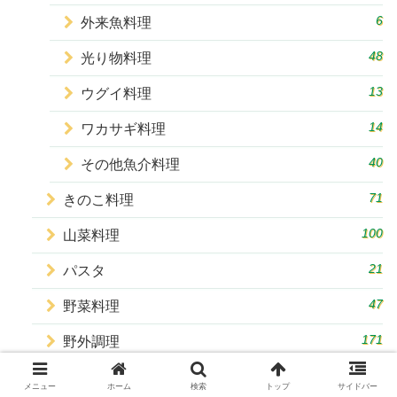
6
外来魚料理
48
光り物料理
13
ウグイ料理
14
ワカサギ料理
40
その他魚介料理
71
きのこ料理
100
山菜料理
21
パスタ
47
野菜料理
171
野外調理
18
スイーツ
メニュー
ホーム
検索
トップ
サイドバー